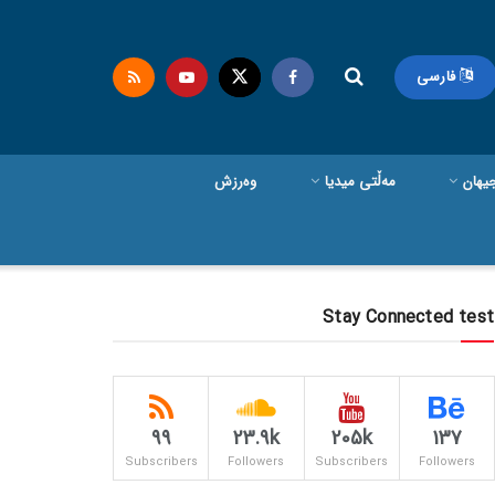
فارسی
یهان
مەڵتی میدیا
وەرزش
Stay Connected test
99
23.9k
205k
137
Subscribers
Followers
Subscribers
Followers