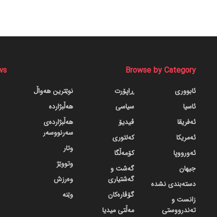
ws
Browse by Category
ئابووری
ڕاپۆرت
نوێترین هەواڵ
ئاسیا
سیاسی
هەڵبژاردە
ئەفریقا
ڤیدیۆ
هەڵبژاردەی
سەرنووسەر
ئەمریکا
کەلتوری
وتار
ئەورووپا
کۆمەڵگا
وتووێژ
جیهان
گه‌شت و
گه‌شتیاری
وەرزش
دسته‌بندی نشده
گۆڤاره‌کان
وێنە
زانست و
تەندرووستی
مەڵتی میدیا