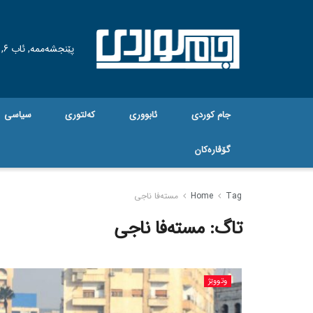
پێنجشەممە, ئاب 6, 2026
جام کوردی
ئابووری
کەلتوری
سیاسی
گۆڤاره‌کان
Tag
Home
مستەفا ناجی
تاگ:
مستەفا ناجی
وتووێژ