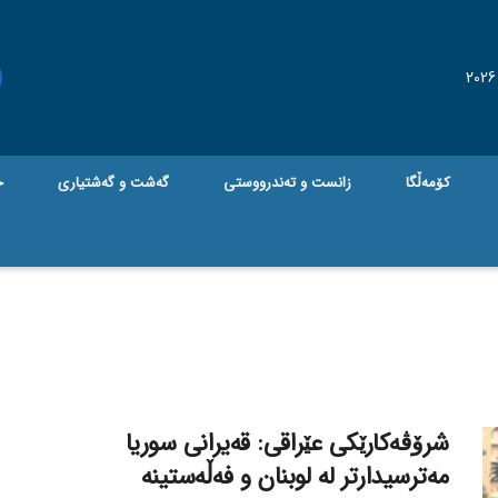
کۆمەڵگا
زانست و تەندرووستی
گه‌شت و گه‌شتیاری
ج
شرۆڤەکارێکی عێراقی: قەیرانی سوریا
مەترسیدارتر لە لوبنان و فەڵەستینە