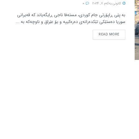
كانونی یه‌كه‌م 7, 2024
0
بە پێی ڕاپۆرتی جام کوردی، مستەفا ناجی ڕایگەیاند کە قەیرانی
سوریا دەستێکی تێکدەرانەی دەرەکییە و بۆ عێراق و ناوچەکە بە ...
READ MORE