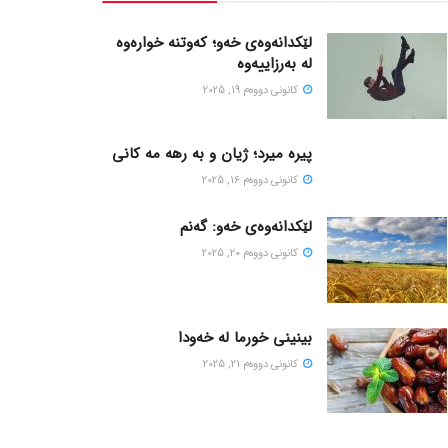
لێکدانەوەی خەو؛ کەوتنە خوارەوە
لە بەرزاییەوە
كانونی دووه‌م 19, 2025
پیره میرد؛ ژیان و به رهه مه کانی
كانونی دووه‌م 16, 2025
لێکدانەوەی خەو: گەنم
كانونی دووه‌م 20, 2025
بینینی خورما لە خەودا
كانونی دووه‌م 21, 2025