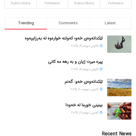
Subscribers
Followers
Subscribers
Followers
Trending
Comments
Latest
لێکدانەوەی خەو؛ کەوتنە خوارەوە لە بەرزاییەوە
كانونی دووه‌م 19, 2025
پیره میرد؛ ژیان و به رهه مه کانی
كانونی دووه‌م 16, 2025
لێکدانەوەی خەو: گەنم
كانونی دووه‌م 20, 2025
بینینی خورما لە خەودا
كانونی دووه‌م 21, 2025
Recent News