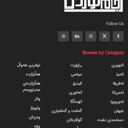
Follow Us
Browse by Category
ئابووری
ڕاپۆرت
نوێترین هەواڵ
ئاسیا
سیاسی
هەڵبژاردە
ئەفریقا
ڤیدیۆ
هەڵبژاردەی
سەرنووسەر
ئەمریکا
کەلتوری
وتار
ئەورووپا
کۆمەڵگا
وتووێژ
جیهان
گه‌شت و گه‌شتیاری
وەرزش
دسته‌بندی نشده
گۆڤاره‌کان
وێنە