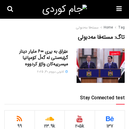
Tag
Home
مستەفا مەدبولی
تاگ:
مستەفا مەدبولی
عێراق بە بڕی 600 ملیار دینار
ئابووری
گرێبەستی لە گەڵ کۆمپانیا
میسرییەکان واژۆ کردووە
كانونی دووه‌م 30, 2025
Stay Connected test
99
23.9k
205k
137