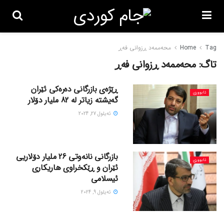
Tag
Home
محەممەد ڕزوانی فەڕ
تاگ:
محەممەد ڕزوانی فەڕ
ڕێژەی بازرگانی دەرەکی ئێران
ئابووری
گەیشتە زیاتر لە 82 ملیار دۆلار
ئه‌یلول 27, 2024
بازرگانی نانەوتی 26 ملیار دۆلاریی
ئابووری
ئێران و ڕێکخراوی هاریکاری
ئیسلامی
ئه‌یلول 9, 2024