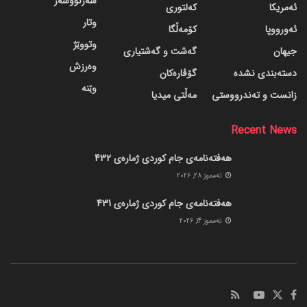
سەرنووسەر
ئەمریکا
کەلتوری
وتار
ئەورووپا
کۆمەڵگا
وتووێژ
جیهان
گه‌شت و گه‌شتیاری
وەرزش
دسته‌بندی نشده
گۆڤاره‌کان
وێنە
زانست و تەندرووستی
مەڵتی میدیا
Recent News
هەفتەنامەی جام کوردی ژمارەی 432
ته‌مموز 28, 2026
هەفتەنامەی جام کوردی ژمارەی 431
ته‌مموز 14, 2026