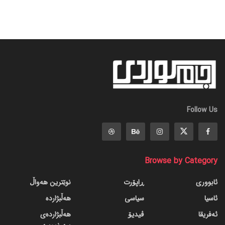
Follow Us
Browse by Category
ئابووری
ڕاپۆرت
نوێترین هەواڵ
ئاسیا
سیاسی
هەڵبژاردە
ئەفریقا
ڤیدیۆ
هەڵبژاردەی