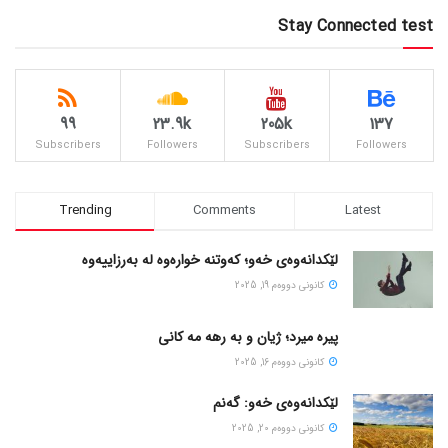
Stay Connected test
99
23.9k
205k
137
Subscribers
Followers
Subscribers
Followers
Trending
Comments
Latest
لێکدانەوەی خەو؛ کەوتنە خوارەوە لە بەرزاییەوە
كانونی دووه‌م 19, 2025
پیره میرد؛ ژیان و به رهه مه کانی
كانونی دووه‌م 16, 2025
لێکدانەوەی خەو: گەنم
كانونی دووه‌م 20, 2025