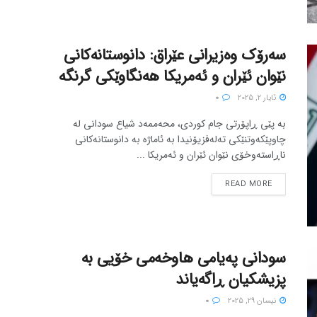
سەرۆک وەزیرانی عێراق: دانوستانەکانی
نێوان ئێران و ئەمریکا هەنگاوێکی گرنگە
ئایار 2, 2025
0
بە پێی ڕاپۆرتی جام کوردی، محەممەد شیاع سودانی لە
چاوپێکەوتنێکی تەلەفزیۆنیدا بە ئاماژە بە دانوستانەکانی
ناڕاستەوخۆی نێوان ئێران و ئەمریکا ...
READ MORE
سودانی پەیامی هاوخەمی خۆیی بە
پزیشکیان ڕاگەیاند
نیسان 29, 2025
0