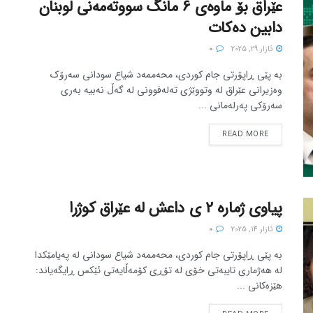
عێراق بۆ ماوەی 6 مانگ سووتەمەنی لوبنان
دابین دەکات
ئازار 29, 2025
0
بە پێی ڕاپۆرتی جام کوردی، محەممەد شیاع سودانی سەرۆک
وەزیرانی عێراق لە وتووێژی تەلەفوونی لە گەڵ نەبیە بەری
سەرۆکی پەرلەمانی ...
READ MORE
پیاوی ژمارە 2 ی داعش لە عێراق کوژرا
ئازار 14, 2025
0
بە پێی ڕاپۆرتی جام کوردی، محەممەد شیاع سودانی لە پەیامێکدا
لە هەژماری تایبەتی خۆی لە تۆڕی کۆمەڵایەتی ئێکس ڕایگەیاند:
هێزەکانی ...