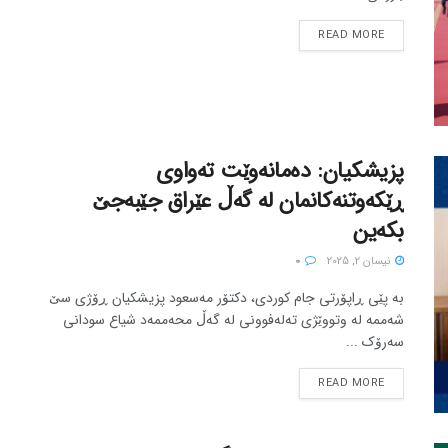
READ MORE
پزیشکیان: دەمانەوێت تەواوی
ڕێکەوتنەکانمان لە گەڵ عێراق جێبەجێ
بکەین
نیسان 2, 2025
0
بە پێی ڕاپۆرتی جام کوردی، دکتۆر مەسعود پزیشکیان ڕۆژی سێ
شەممە لە وتووێژی تەلەفوونی لە گەڵ محەممەد شیاع سودانی
سەرۆک ...
READ MORE