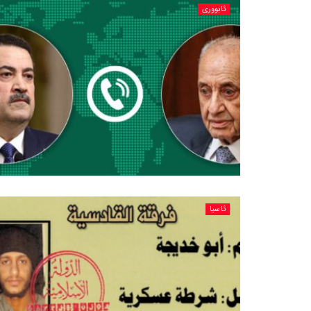
ئابووری
ئاسیا