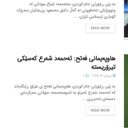
بە پێی ڕاپۆرتی جام کوردی، محەممەد شیاع سودانی لە
وتووێژێکی تەلەفوونی لە گەڵ دکتۆر مەسعود پزیشکیان سەرۆک
کۆماری ئیسلامی ئێران، ...
READ MORE
هاوپەیمانی فەتح: ئەحمەد شەرع کەسێکی
تیرۆریستە
نیسان 21, 2025
0
بە پێی ڕاپۆرتی جام کوردی، هاوپەیمانی فەتح ی عێراق ڕایگەیاند
کە ئەحمەد شەرع ناسراو بە ئەبومحەممەد جۆلانی سەرکردەی
دەستەی تەحریری ...
READ MORE