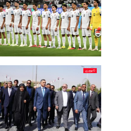
ئابووری