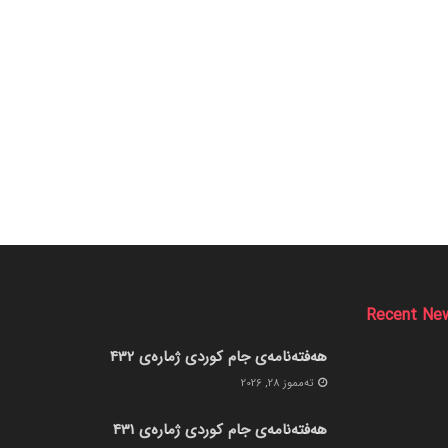
Recent Ne
هەفتەنامەی جام کوردی ژمارەی 432
ته‌مموز 28, 2026
هەفتەنامەی جام کوردی ژمارەی 431