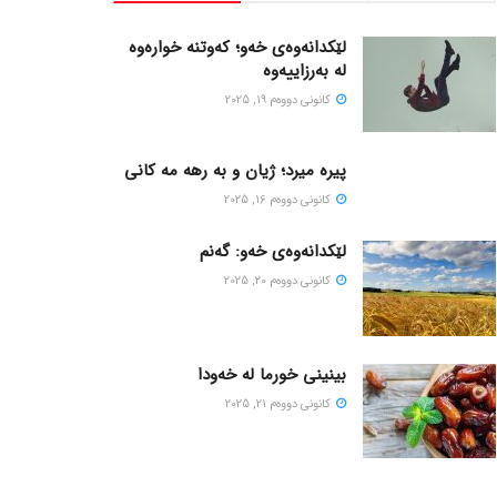
لێکدانەوەی خەو؛ کەوتنە خوارەوە
لە بەرزاییەوە
كانونی دووه‌م 19, 2025
پیره میرد؛ ژیان و به رهه مه کانی
كانونی دووه‌م 16, 2025
لێکدانەوەی خەو: گەنم
كانونی دووه‌م 20, 2025
بینینی خورما لە خەودا
كانونی دووه‌م 21, 2025