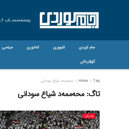
پێنجشەممە, ئاب 6, 2026
جام کوردی
ئابووری
کەلتوری
سیاسی
گۆڤاره‌کان
Tag
Home
محەممەد شیاع سودانی
تاگ:
محەممەد شیاع سودانی
وەرزش