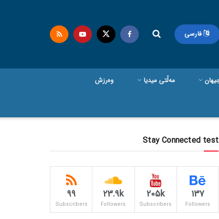
فارسی
یهان
مەڵتی میدیا
وەرزش
Stay Connected test
99
23.9k
205k
137
Subscribers
Followers
Subscribers
Followers