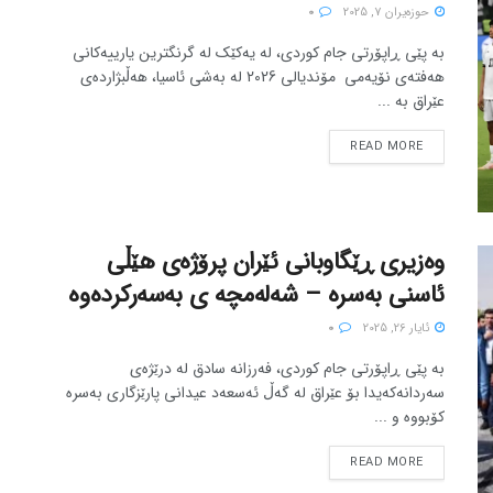
حوزه‌یران 7, 2025
0
بە پێی ڕاپۆرتی جام کوردی، له یەکێک له گرنگترین یارییەکانی
هەفتەی نۆیەمی مۆندیالی 2026 له بەشی ئاسیا، هەڵبژاردەی
عێراق به ...
READ MORE
وەزیری ڕێگاوبانی ئێران پرۆژەی هێڵی
ئاسنی بەسرە – شەلەمچە ی بەسەرکردەوە
ئایار 26, 2025
0
بە پێی ڕاپۆرتی جام کوردی، فەرزانە سادق لە درێژەی
سەردانەکەیدا بۆ عێراق لە گەڵ ئەسعەد عیدانی پارێزگاری بەسرە
کۆبووە و ...
READ MORE