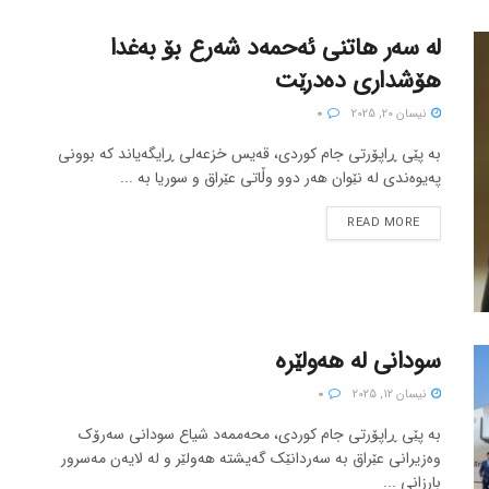
لە سەر هاتنی ئەحمەد شەرع بۆ بەغدا
هۆشداری دەدرێت
نیسان 20, 2025
0
بە پێی ڕاپۆرتی جام کوردی، قەیس خزعەلی ڕایگەیاند کە بوونی
پەیوەندی لە نێوان هەر دوو وڵاتی عێراق و سوریا بە ...
READ MORE
سودانی لە هەولێرە
نیسان 12, 2025
0
بە پێی ڕاپۆرتی جام کوردی، محەممەد شیاع سودانی سەرۆک
وەزیرانی عێراق بە سەردانێک گەیشتە هەولێر و لە لایەن مەسرور
بارزانی ...