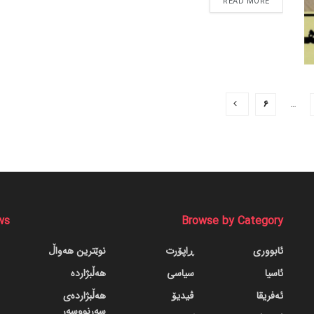
READ MORE
6
…
ws
Browse by Category
ئابووری
ڕاپۆرت
نوێترین هەواڵ
ئاسیا
سیاسی
هەڵبژاردە
ئەفریقا
ڤیدیۆ
هەڵبژاردەی
سەرنووسەر