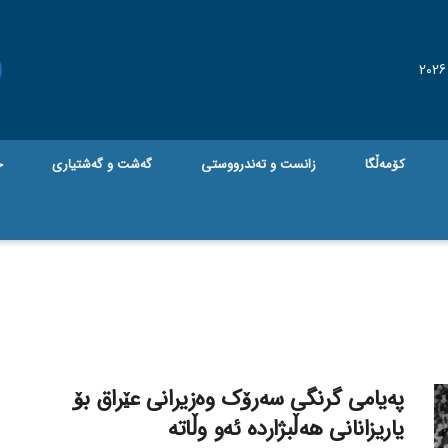
کۆمەڵگا
زانست و تەندرووستی
گه‌شت و گه‌شتیاری
ج
پەیامی گرنگی سەرۆک وەزیرانی عێراق بۆ
یاریزانانی هەڵبژارده ئەو وڵاتە