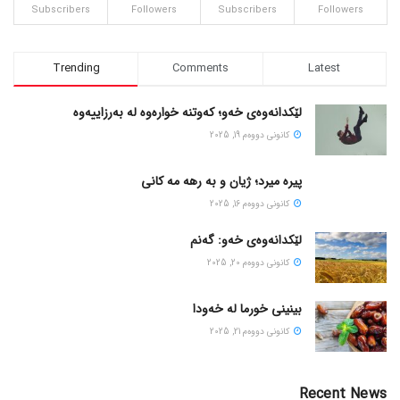
Subscribers
Followers
Subscribers
Followers
Trending
Comments
Latest
لێکدانەوەی خەو؛ کەوتنە خوارەوە لە بەرزاییەوە
كانونی دووه‌م 19, 2025
پیره میرد؛ ژیان و به رهه مه کانی
كانونی دووه‌م 16, 2025
لێکدانەوەی خەو: گەنم
كانونی دووه‌م 20, 2025
بینینی خورما لە خەودا
كانونی دووه‌م 21, 2025
Recent News