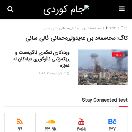
Tag
Home
محەممەد بن عەبدولڕەحمانی ئالی سانی
تاگ:
محەممەد بن عەبدولڕەحمانی ئالی سانی
وردەکاری ئەگەری ئاگربەست و
ڕاپۆرت
ڕێکەوتنی ئاڵوگۆڕی دیلەکان لە
غەززە
كانونی دووه‌م 14, 2025
Stay Connected test
99
23.9k
205k
137