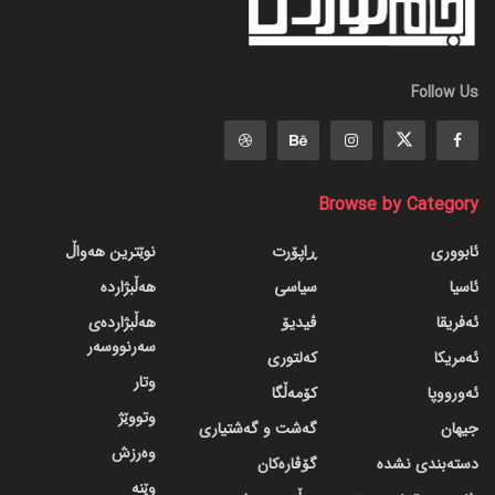
Follow Us
Browse by Category
ئابووری
ڕاپۆرت
نوێترین هەواڵ
ئاسیا
سیاسی
هەڵبژاردە
ئەفریقا
ڤیدیۆ
هەڵبژاردەی
سەرنووسەر
ئەمریکا
کەلتوری
وتار
ئەورووپا
کۆمەڵگا
وتووێژ
جیهان
گه‌شت و گه‌شتیاری
وەرزش
دسته‌بندی نشده
گۆڤاره‌کان
وێنە