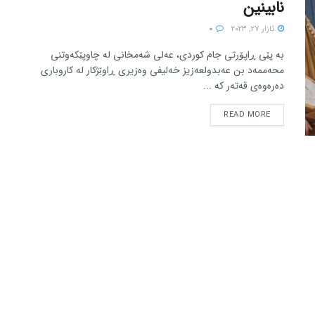
نابینین
ئازار 27, 2023
0
بە پێی ڕاپۆرتی جام کوردی، عەلی شەمخانی لە چاوپێکەوتنی
محەممەد بن عەبدولعەزیز خەلیفی وەزیری ڕاوێژکار لە کاروباری
دەرەوەی قەتەر کە ...
READ MORE