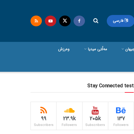
فارسی
یهان
مەڵتی میدیا
وەرزش
Stay Connected test
99
23.9k
205k
137
Subscribers
Followers
Subscribers
Followers