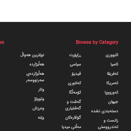
ws
Browse by Category
ئابووری
ڕاپۆرت
نوێترین هەواڵ
ئاسیا
سیاسی
هەڵبژاردە
ئەفریقا
ڤیدیۆ
هەڵبژاردەی
سەرنووسەر
ئەمریکا
کەلتوری
وتار
ئەورووپا
کۆمەڵگا
وتووێژ
جیهان
گه‌شت و
گه‌شتیاری
وەرزش
دسته‌بندی نشده
گۆڤاره‌کان
وێنە
زانست و
تەندرووستی
مەڵتی میدیا