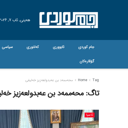
هه‌ینی, ئاب 7, 2026
جام کوردی
ئابووری
کەلتوری
سیاسی
گۆڤاره‌کان
Tag
Home
محەممەد بن عەبدولعەزیز خەلیفی
تاگ:
محەممەد بن عەبدولعەزیز خەل
ئاسیا