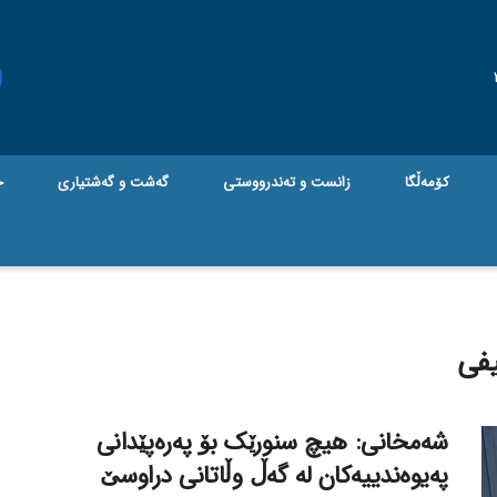
کۆمەڵگا
زانست و تەندرووستی
گه‌شت و گه‌شتیاری
ج
یفی
شەمخانی: هیچ سنورێک بۆ پەرەپێدانی
پەیوەندییەکان لە گەڵ وڵاتانی دراوسێ