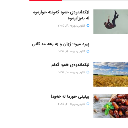
لێکدانەوەی خەو؛ کەوتنە خوارەوە
لە بەرزاییەوە
كانونی دووه‌م 19, 2025
پیره میرد؛ ژیان و به رهه مه کانی
كانونی دووه‌م 16, 2025
لێکدانەوەی خەو: گەنم
كانونی دووه‌م 20, 2025
بینینی خورما لە خەودا
كانونی دووه‌م 21, 2025