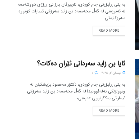
بە پێی ڕاپۆرتی جام کوردی، نێچیرڤان بارزانی ڕۆژی دووشەممە
لە ئەبوزەبی لە گەڵ محەممەد بن زاید سەرۆکی ئیمارات کۆبووە.
سەرۆکایەتی ...
READ MORE
ئایا بن زاید سەردانی ئێران دەکات؟
نیسان 2, 2025
0
بە پێی ڕاپۆرتی جام کوردی، دکتۆر مەسعود پزیشکیان لە
وتووێژێکی تەلەفوونیدا لە گەڵ محەممەد بن زاید سەرۆکی
ئیماراتی یەکگرتووی عەرەبی، ...
READ MORE