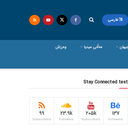
فارسی
یهان
مەڵتی میدیا
وەرزش
Stay Connected test
99
23.9k
205k
137
Subscribers
Followers
Subscribers
Followers