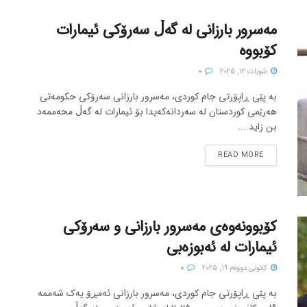
مەسرور بارزانی لە گەڵ سەرۆکی ئیمارات
کۆبووە
شوبات 12, 2025
0
بە پێی ڕاپۆرتی جام کوردی، مەسرور بارزانی سەرۆکی حکومەتی
هەرێمی کوردستان لە سەردانەکەیدا بۆ ئیمارات لە گەڵ محەممەد
بن زاید ...
READ MORE
کۆبوونەوەی مەسرور بارزانی و سەرۆکی
ئیمارات لە ئەبوزەبی
كانونی دووه‌م 19, 2025
0
بە پێی ڕاپۆرتی جام کوردی، مەسرور بارزانی ئەمڕۆ یەک شەممە