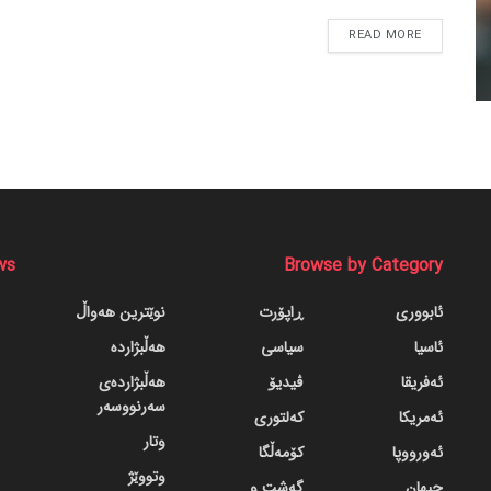
READ MORE
ws
Browse by Category
ئابووری
ڕاپۆرت
نوێترین هەواڵ
ئاسیا
سیاسی
هەڵبژاردە
ئەفریقا
ڤیدیۆ
هەڵبژاردەی
سەرنووسەر
ئەمریکا
کەلتوری
وتار
ئەورووپا
کۆمەڵگا
وتووێژ
جیهان
گه‌شت و