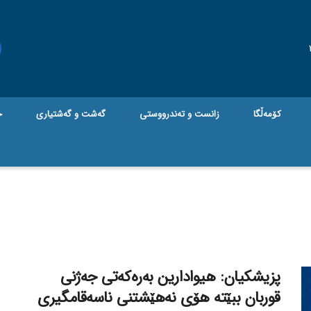
کۆمەڵگا
زانست و تەندرووستی
گه‌شت و گه‌شتیاری
ج
پزیشکیان: هیوادارین بەرەکەتی جەژنی
قوربان ببێتە هۆی نەهێشتنی ناسەقامگیری