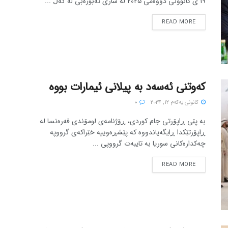
19 ی کانوونی دووەمی 2025 لە شاری ئەبوزەبی لە گەڵ ...
READ MORE
کەوتنی ئەسەد بە پیلانی ئیمارات بووە
كانونی یه‌كه‌م 12, 2024
0
بە پێی ڕاپۆرتی جام کوردی، ڕۆژنامەی لومۆندی فەرەنسا لە
ڕاپۆرتێکدا ڕایگەیاندووە کە پێشڕەوییە خێراکەی گرووپە
چەکدارەکانی سوریا بە تایبەت گرووپی ...
READ MORE