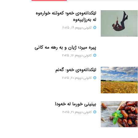
لێکدانەوەی خەو؛ کەوتنە خوارەوە
لە بەرزاییەوە
كانونی دووه‌م 19, 2025
پیره میرد؛ ژیان و به رهه مه کانی
كانونی دووه‌م 16, 2025
لێکدانەوەی خەو: گەنم
كانونی دووه‌م 20, 2025
بینینی خورما لە خەودا
كانونی دووه‌م 21, 2025