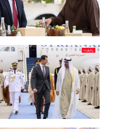
ڕاپۆرت