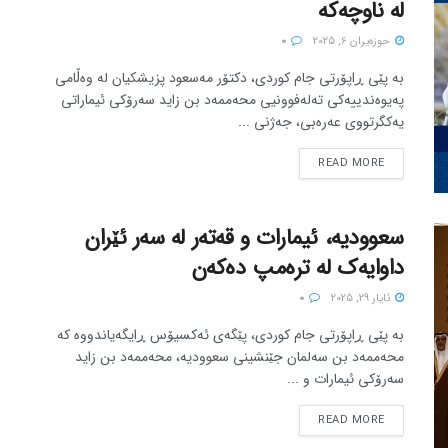
لە ناوچەکە
حوزه‌یران 6, 2025
0
بە پێی ڕاپۆرتی جام کوردی، دکتۆر مەسعود پزیشکیان لە وەڵامی
پەیوەندییەکی تەلەفوونیی محەممەد بن زاید سەرۆکی ئیماراتی
یەکگرتووی عەرەبی، جەژنی ...
READ MORE
سعوودیە، ئیمارات و قەتەر لە سەر ئێران
داوایەک لە ترەمپ دەکەن
ئایار 29, 2025
0
بە پێی ڕاپۆرتی جام کوردی، پێگەی ئەکسیۆس ڕایگەیاندووە کە
محەممەد بن سەلمان جێنشینی سعوودیە، محەممەد بن زاید
سەرۆکی ئیمارات و ...
READ MORE