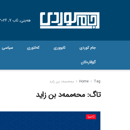
هه‌ینی, ئاب 7, 2026
جام کوردی
ئابووری
کەلتوری
سیاسی
گۆڤاره‌کان
Tag
Home
محەممەد بن زاید
تاگ:
محەممەد بن زاید
ئاسیا