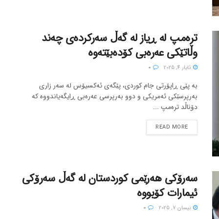
ترەمپ لە ڕیاز لە گەڵ سەرکردەی چەند
وڵاتێکی عەرەبی کۆدەبێتەوە
ئایار 4, 2025
0
بە پێی ڕاپۆرتی جام کوردی، پێگەی ئەکسیۆس لە سەر زاری
بەرپرسێکی ئەمریکی و دوو بەرپرسی عەرەبی ڕایگەیاندووە کە
دۆناڵد ترەمپ ...
READ MORE
سەرۆکی هەرێمی کوردستان لە گەڵ سەرۆکی
ئیمارات کۆبووە
نیسان 7, 2025
0