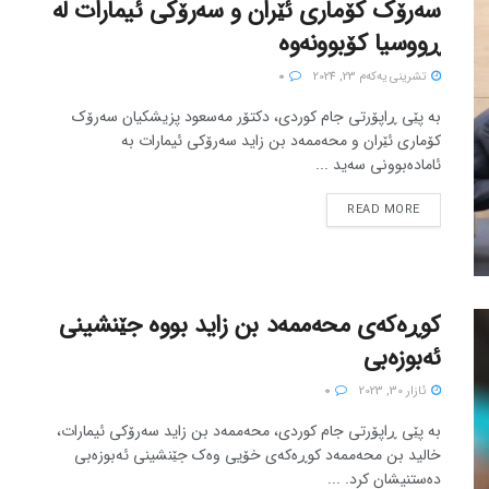
سەرۆک کۆماری ئێران و سەرۆکی ئیمارات لە
ڕووسیا کۆبوونەوە
تشرینی یه‌كه‌م 23, 2024
0
بە پێی ڕاپۆرتی جام کوردی، دکتۆر مەسعود پزیشکیان سەرۆک
کۆماری ئێران و محەممەد بن زاید سەرۆکی ئیمارات بە
ئامادەبوونی سەید ...
READ MORE
کوڕەکەی محەممەد بن زاید بووە جێنشینی
ئەبوزەبی
ئازار 30, 2023
0
بە پێی ڕاپۆرتی جام کوردی، محەممەد بن زاید سەرۆکی ئیمارات،
خالید بن محەممەد کوڕەکەی خۆیی وەک جێنشینی ئەبوزەبی
دەستنیشان کرد. ...