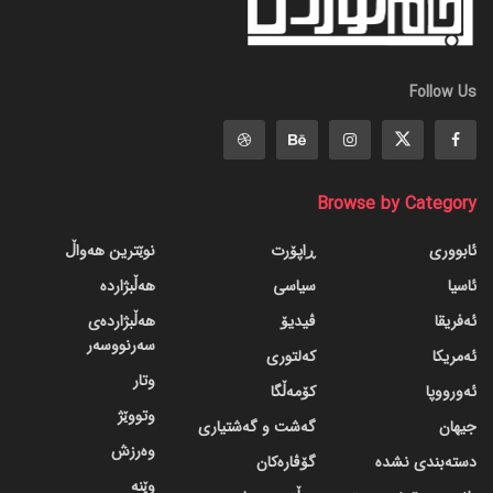
Follow Us
Browse by Category
ئابووری
ڕاپۆرت
نوێترین هەواڵ
ئاسیا
سیاسی
هەڵبژاردە
ئەفریقا
ڤیدیۆ
هەڵبژاردەی
سەرنووسەر
ئەمریکا
کەلتوری
وتار
ئەورووپا
کۆمەڵگا
وتووێژ
جیهان
گه‌شت و گه‌شتیاری
وەرزش
دسته‌بندی نشده
گۆڤاره‌کان
وێنە