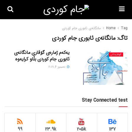
Tag
Home
مانگانەی ئابوری جام کوردی
تاگ:
مانگانەی ئابوری جام کوردی
یەکەم ژمارەی گۆڤاری مانگانەی
گۆڤاره‌کان
ئابوری جام کوردی بڵاو کرایەوە
ته‌مموز 4, 2021
Stay Connected test
99
23.9k
205k
137