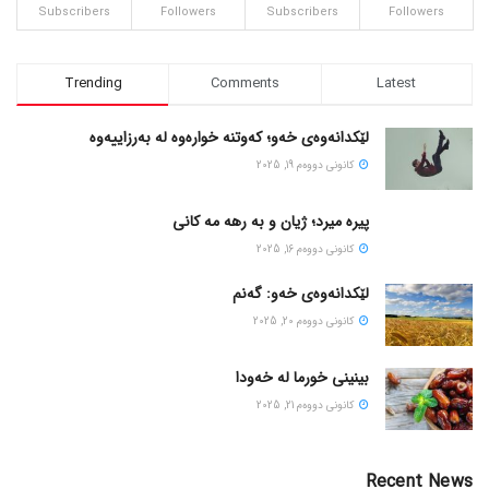
Subscribers
Followers
Subscribers
Followers
Trending
Comments
Latest
لێکدانەوەی خەو؛ کەوتنە خوارەوە لە بەرزاییەوە
كانونی دووه‌م 19, 2025
پیره میرد؛ ژیان و به رهه مه کانی
كانونی دووه‌م 16, 2025
لێکدانەوەی خەو: گەنم
كانونی دووه‌م 20, 2025
بینینی خورما لە خەودا
كانونی دووه‌م 21, 2025
Recent News