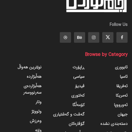
Follow Us
Browse by Category
ئابووری
ڕاپۆرت
نوێترین هەواڵ
ئاسیا
سیاسی
هەڵبژاردە
ئەفریقا
ڤیدیۆ
هەڵبژاردەی
سەرنووسەر
ئەمریکا
کەلتوری
وتار
ئەورووپا
کۆمەڵگا
وتووێژ
جیهان
گه‌شت و گه‌شتیاری
وەرزش
دسته‌بندی نشده
گۆڤاره‌کان
وێنە