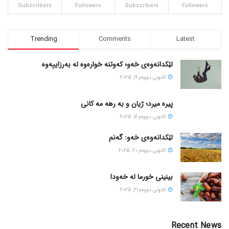
Subscribers
Followers
Subscribers
Followers
Trending
Comments
Latest
لێکدانەوەی خەو؛ کەوتنە خوارەوە لە بەرزاییەوە
كانونی دووه‌م 19, 2025
پیره میرد؛ ژیان و به رهه مه کانی
كانونی دووه‌م 16, 2025
لێکدانەوەی خەو: گەنم
كانونی دووه‌م 20, 2025
بینینی خورما لە خەودا
كانونی دووه‌م 21, 2025
Recent News