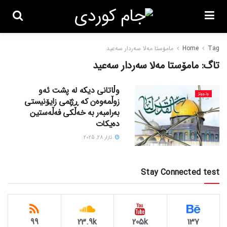
Tag
Home
مامۆستا مەلا سەردار سەعید
تاگ:
مامۆستا مەلا سەردار سەعید
وڵاتانی دیکە لە پشت ئەو
وتووێژ
زوڵمەوەن کە ڕژێمی زایۆنیستی
بەرامبەر بە خەڵکی فەڵەستین
دەیکات
ئازار 28, 2025
Stay Connected test
99
23.9k
205k
137