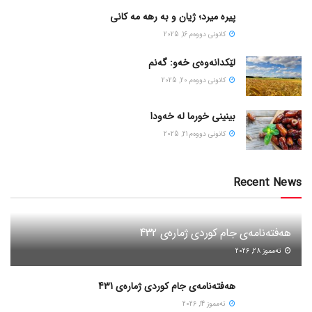
پیره میرد؛ ژیان و به رهه مه کانی
كانونی دووه‌م 16, 2025
لێکدانەوەی خەو: گەنم
كانونی دووه‌م 20, 2025
بینینی خورما لە خەودا
كانونی دووه‌م 21, 2025
Recent News
هەفتەنامەی جام کوردی ژمارەی 432
ته‌مموز 28, 2026
هەفتەنامەی جام کوردی ژمارەی 431
ته‌مموز 14, 2026