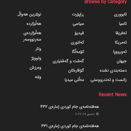
Browse by Category
ئابووری
ڕاپۆرت
نوێترین هەواڵ
ئاسیا
سیاسی
هەڵبژاردە
ئەفریقا
ڤیدیۆ
هەڵبژاردەی
سەرنووسەر
ئەمریکا
کەلتوری
وتار
ئەورووپا
کۆمەڵگا
وتووێژ
جیهان
گه‌شت و گه‌شتیاری
وەرزش
دسته‌بندی نشده
گۆڤاره‌کان
وێنە
زانست و تەندرووستی
مەڵتی میدیا
Recent News
هەفتەنامەی جام کوردی ژمارەی 432
ته‌مموز 28, 2026
هەفتەنامەی جام کوردی ژمارەی 431