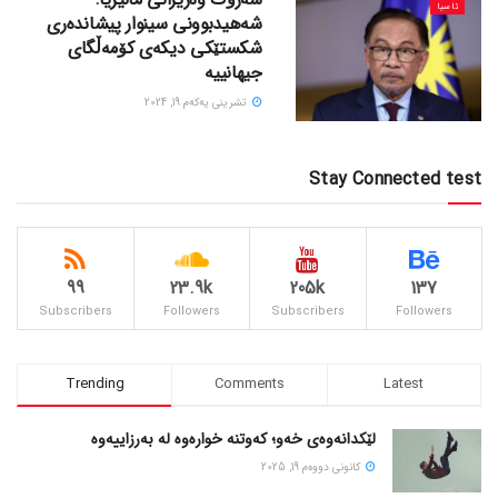
ئاسیا
شەهیدبوونی سینوار پیشاندەری
شکستێکی دیکەی کۆمەڵگای
جیهانییە
تشرینی یه‌كه‌م 19, 2024
Stay Connected test
99
23.9k
205k
137
Subscribers
Followers
Subscribers
Followers
Trending
Comments
Latest
لێکدانەوەی خەو؛ کەوتنە خوارەوە لە بەرزاییەوە
كانونی دووه‌م 19, 2025