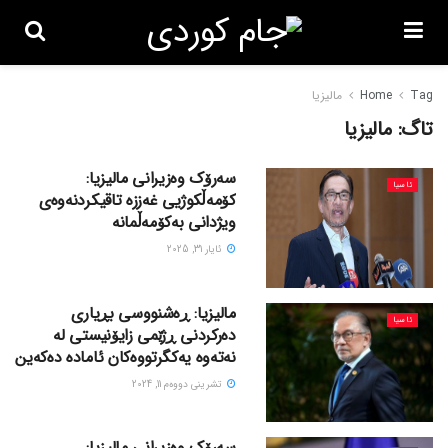
Tag
Home
مالیزیا
تاگ:
مالیزیا
سەرۆک وەزیرانی مالیزیا:
ئاسیا
کۆمەڵکوژیی غەززە تاقیکردنەوەی
ویژدانی بەکۆمەڵمانە
ئایار 31, 2025
مالیزیا: ڕەشنووسی بڕیاری
ئاسیا
دەرکردنی ڕژێمی زایۆنیستی لە
نەتەوە یەکگرتووەکان ئامادە دەکەین
تشرینی دووه‌م 11, 2024
سەرۆک وەزیرانی مالیزیا: