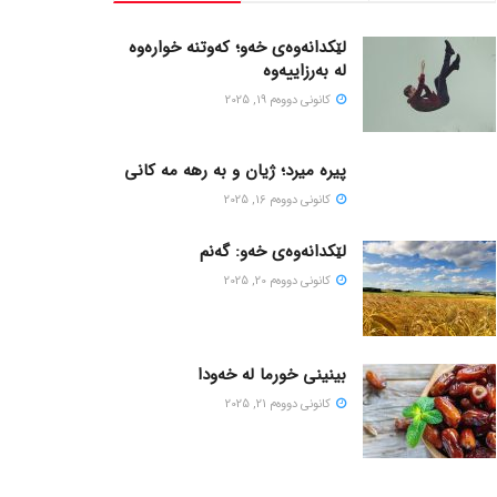
لێکدانەوەی خەو؛ کەوتنە خوارەوە
لە بەرزاییەوە
كانونی دووه‌م 19, 2025
پیره میرد؛ ژیان و به رهه مه کانی
كانونی دووه‌م 16, 2025
لێکدانەوەی خەو: گەنم
كانونی دووه‌م 20, 2025
بینینی خورما لە خەودا
كانونی دووه‌م 21, 2025