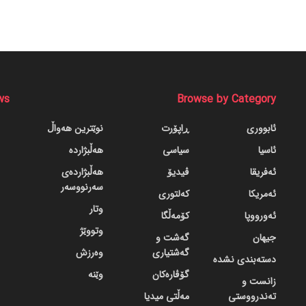
ws
Browse by Category
ئابووری
ڕاپۆرت
نوێترین هەواڵ
ئاسیا
سیاسی
هەڵبژاردە
ئەفریقا
ڤیدیۆ
هەڵبژاردەی
سەرنووسەر
ئەمریکا
کەلتوری
وتار
ئەورووپا
کۆمەڵگا
وتووێژ
جیهان
گه‌شت و
گه‌شتیاری
وەرزش
دسته‌بندی نشده
گۆڤاره‌کان
وێنە
زانست و
تەندرووستی
مەڵتی میدیا