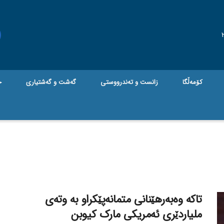
کۆمەڵگا
زانست و تەندرووستی
گه‌شت و گه‌شتیاری
ج
تاکە وەبەرهێنانی متمانەپێکراو بە وتەی
ملیاردێری ئەمریکی مارک کیوبن