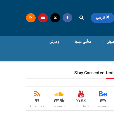
فارسی
یهان
مەڵتی میدیا
وەرزش
Stay Connected test
99
23.9k
205k
137
Subscribers
Followers
Subscribers
Followers