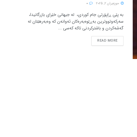
حوزه‌یران 2, 2025
0
بە پێی ڕاپۆرتی جام کوردی، لە جیهانی خێرای بازرگانیدا،
سەرکەوتووترین بەڕێوەبەرەکان ئەوانەن کە وەبەرهێنان لە
گەشەکردن و باشترکردنی تاکە کەسی ...
READ MORE