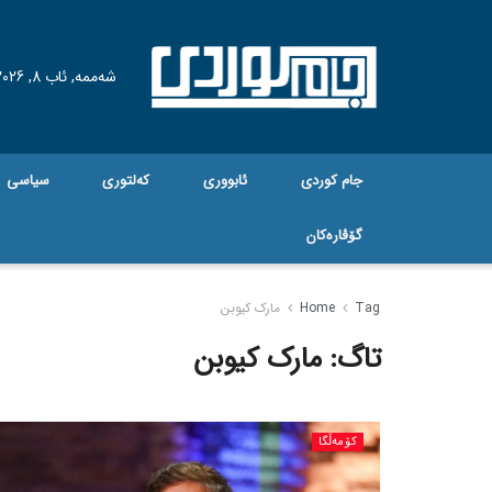
شەممە, ئاب 8, 2026
جام کوردی
ئابووری
کەلتوری
سیاسی
گۆڤاره‌کان
Tag
Home
مارک کیوبن
تاگ:
مارک کیوبن
کۆمەڵگا