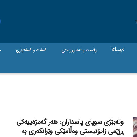
کۆمەڵگا
زانست و تەندرووستی
گه‌شت و گه‌شتیاری
ج
وتەبێژی سوپای پاسداران: هەر گەمژەییەکی
ڕژێمی زایۆنیستی وەڵامێکی وێرانکەری بە