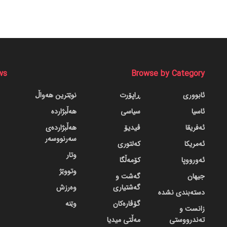
ws
Browse by Category
ئابووری
ڕاپۆرت
نوێترین هەواڵ
ئاسیا
سیاسی
هەڵبژاردە
ئەفریقا
ڤیدیۆ
هەڵبژاردەی
سەرنووسەر
ئەمریکا
کەلتوری
وتار
ئەورووپا
کۆمەڵگا
وتووێژ
جیهان
گه‌شت و
گه‌شتیاری
وەرزش
دسته‌بندی نشده
گۆڤاره‌کان
وێنە
زانست و
تەندرووستی
مەڵتی میدیا