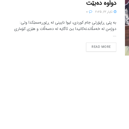
دواوە دەبێت
ئایار 22, 2025
0
بە پێی ڕاپۆرتی جام کوردی، لیوا نایینی لە ڕێوڕەسمێکدا وتی:
دوژمن لە خەمڵاندنەکانیدا بێ ئاگایە لە دەسەڵات و هێزی کۆماری
...
READ MORE