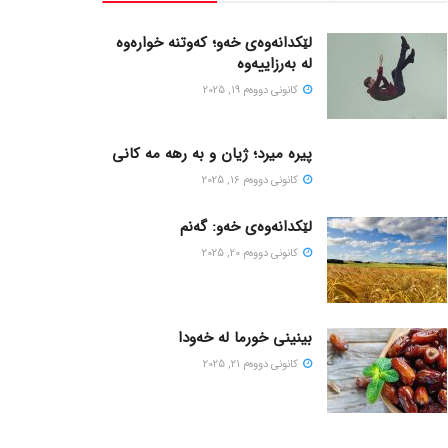
لێکدانەوەی خەو؛ کەوتنە خوارەوە
لە بەرزاییەوە
كانونی دووه‌م 19, 2025
پیره میرد؛ ژیان و به رهه مه کانی
كانونی دووه‌م 16, 2025
لێکدانەوەی خەو: گەنم
كانونی دووه‌م 20, 2025
بینینی خورما لە خەودا
كانونی دووه‌م 21, 2025