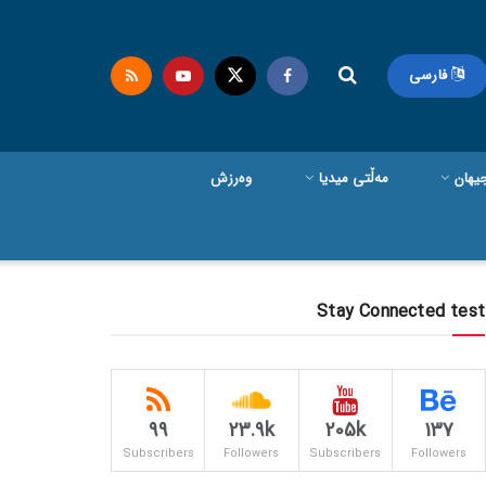
فارسی
یهان
مەڵتی میدیا
وەرزش
Stay Connected test
99
23.9k
205k
137
Subscribers
Followers
Subscribers
Followers