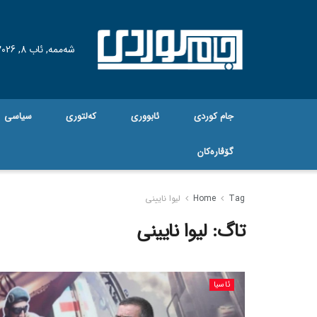
شەممە, ئاب 8, 2026
جام کوردی
ئابووری
کەلتوری
سیاسی
گۆڤاره‌کان
Tag
Home
لیوا نایینی
تاگ:
لیوا نایینی
ئاسیا