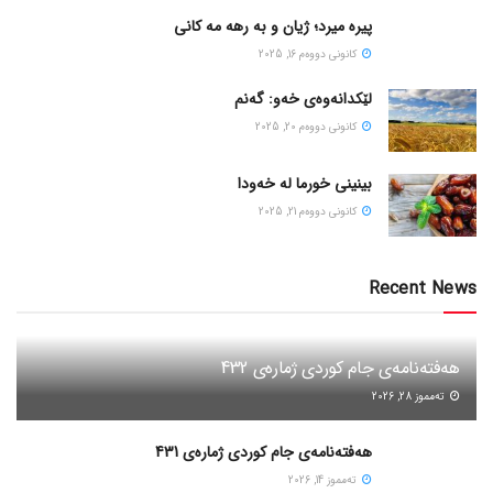
پیره میرد؛ ژیان و به رهه مه کانی
كانونی دووه‌م 16, 2025
لێکدانەوەی خەو: گەنم
كانونی دووه‌م 20, 2025
بینینی خورما لە خەودا
كانونی دووه‌م 21, 2025
Recent News
هەفتەنامەی جام کوردی ژمارەی 432
ته‌مموز 28, 2026
هەفتەنامەی جام کوردی ژمارەی 431
ته‌مموز 14, 2026