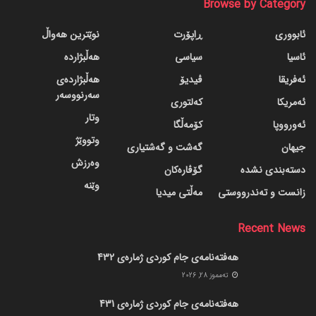
Browse by Category
ئابووری
ڕاپۆرت
نوێترین هەواڵ
ئاسیا
سیاسی
هەڵبژاردە
ئەفریقا
ڤیدیۆ
هەڵبژاردەی
سەرنووسەر
ئەمریکا
کەلتوری
وتار
ئەورووپا
کۆمەڵگا
وتووێژ
جیهان
گه‌شت و گه‌شتیاری
وەرزش
دسته‌بندی نشده
گۆڤاره‌کان
وێنە
زانست و تەندرووستی
مەڵتی میدیا
Recent News
هەفتەنامەی جام کوردی ژمارەی 432
ته‌مموز 28, 2026
هەفتەنامەی جام کوردی ژمارەی 431