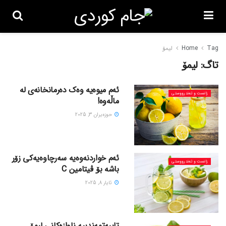
Tag
Home
لیمۆ
تاگ:
لیمۆ
ئەم میوەیە وەک دەرمانخانەی لە
زانست و تەندرووستی
ماڵەوە!
حوزه‌یران 3, 2025
ئەم خواردنەوەیە سەرچاوەیەکی زۆر
زانست و تەندرووستی
باشە بۆ ڤیتامین C
ئایار 8, 2025
تایبەتمەندییە ناوازەکانی لیمۆ