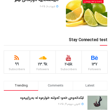
زانست و تەندرووستی
شوبات 11, 2025
Stay Connected test
99
23.9k
205k
137
Subscribers
Followers
Subscribers
Followers
Trending
Comments
Latest
لێکدانەوەی خەو؛ کەوتنە خوارەوە لە بەرزاییەوە
كانونی دووه‌م 19, 2025