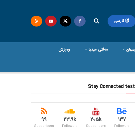
فارسی
یهان
مەڵتی میدیا
وەرزش
Stay Connected test
99
23.9k
205k
137
Subscribers
Followers
Subscribers
Followers