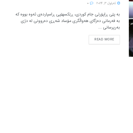
ئه‌یلول 3, 2024
0
بە پێی ڕاپۆرتی جام کوردی، ڕێکسهێپی ڕاسپاردەی ئەوە بووە کە
بە فەرمانی دەزگای هەواڵگری مۆساد شەڕی دەروونی لە دژی
بەرپرسانی ...
READ MORE