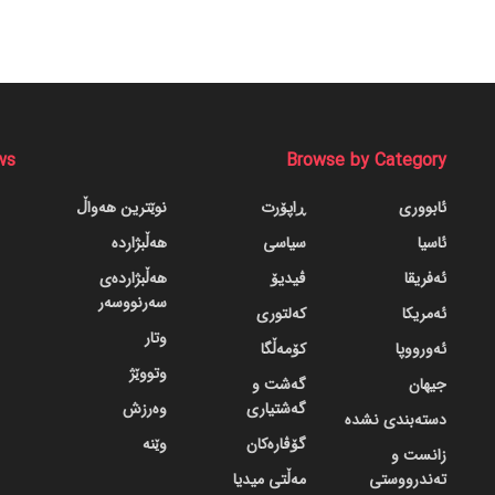
ws
Browse by Category
ئابووری
ڕاپۆرت
نوێترین هەواڵ
ئاسیا
سیاسی
هەڵبژاردە
ئەفریقا
ڤیدیۆ
هەڵبژاردەی
سەرنووسەر
ئەمریکا
کەلتوری
وتار
ئەورووپا
کۆمەڵگا
وتووێژ
جیهان
گه‌شت و
گه‌شتیاری
وەرزش
دسته‌بندی نشده
گۆڤاره‌کان
وێنە
زانست و
تەندرووستی
مەڵتی میدیا