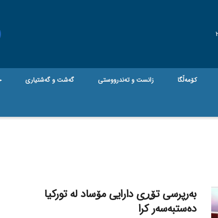
کۆمەڵگا
زانست و تەندرووستی
گه‌شت و گه‌شتیاری
ج
بەرپرسی تۆڕی دارایی مۆساد لە تورکیا
دەستبەسەر کرا