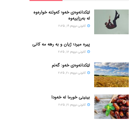
لێکدانەوەی خەو؛ کەوتنە خوارەوە
لە بەرزاییەوە
كانونی دووه‌م 19, 2025
پیره میرد؛ ژیان و به رهه مه کانی
كانونی دووه‌م 16, 2025
لێکدانەوەی خەو: گەنم
كانونی دووه‌م 20, 2025
بینینی خورما لە خەودا
كانونی دووه‌م 21, 2025