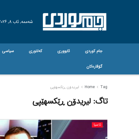
شەممە, ئاب 8, 2026
جام کوردی
ئابووری
کەلتوری
سیاسی
گۆڤاره‌کان
Tag
Home
لیریدۆن ڕێکسهێپی
تاگ:
لیریدۆن ڕێکسهێپی
ئاسیا