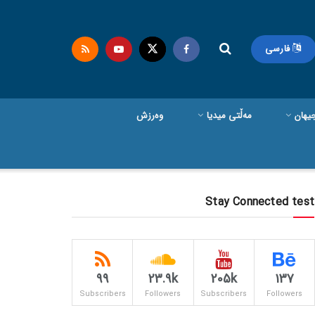
فارسی
یهان
مەڵتی میدیا
وەرزش
Stay Connected test
99
23.9k
205k
137
Subscribers
Followers
Subscribers
Followers