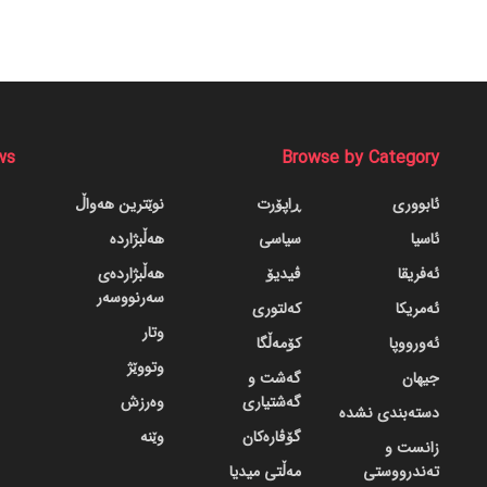
ws
Browse by Category
ئابووری
ڕاپۆرت
نوێترین هەواڵ
ئاسیا
سیاسی
هەڵبژاردە
ئەفریقا
ڤیدیۆ
هەڵبژاردەی
سەرنووسەر
ئەمریکا
کەلتوری
وتار
ئەورووپا
کۆمەڵگا
وتووێژ
جیهان
گه‌شت و
گه‌شتیاری
وەرزش
دسته‌بندی نشده
گۆڤاره‌کان
وێنە
زانست و
تەندرووستی
مەڵتی میدیا