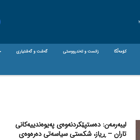
کۆمەڵگا
زانست و تەندرووستی
گه‌شت و گه‌شتیاری
ج
لیبەرمەن: دەستپێکردنەوەی پەیوەندییەکانی
تاران – ڕیاز، شکستی سیاسەتی دەرەوەی