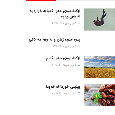
لێکدانەوەی خەو؛ کەوتنە خوارەوە
لە بەرزاییەوە
كانونی دووه‌م 19, 2025
پیره میرد؛ ژیان و به رهه مه کانی
كانونی دووه‌م 16, 2025
لێکدانەوەی خەو: گەنم
كانونی دووه‌م 20, 2025
بینینی خورما لە خەودا
كانونی دووه‌م 21, 2025