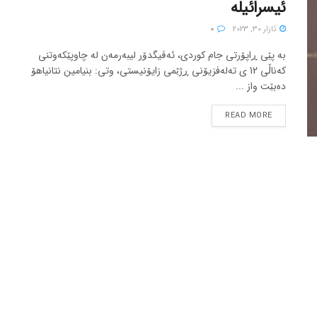
ئیسرائیلە
ئازار 30, 2023
0
بە پێی ڕاپۆرتی جام کوردی، ئەڤیگدۆر لیبەرمەن لە چاوپێکەوتنی
کەناڵی 12 ی تەلەفزیۆنی ڕژێمی زایۆنیستی، وتی: بنیامین نتانیاهۆ
دەبێت واز ...
READ MORE