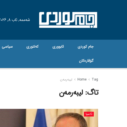
شەممە, ئاب 8, 2026
جام کوردی
ئابووری
کەلتوری
سیاسی
گۆڤاره‌کان
Tag
Home
لیبەرمەن
تاگ:
لیبەرمەن
ئاسیا