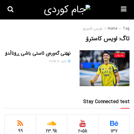
Tag
Home
لویس کاسترۆ
تاگ:
لویس کاسترۆ
نهێنی گەورەی ئاستی باشی ڕۆناڵدۆ
وەرزش
ئایار 20, 2025
Stay Connected test
99
23.9k
205k
137