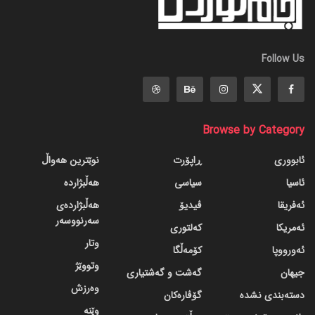
Follow Us
Browse by Category
ئابووری
ڕاپۆرت
نوێترین هەواڵ
ئاسیا
سیاسی
هەڵبژاردە
ئەفریقا
ڤیدیۆ
هەڵبژاردەی
سەرنووسەر
ئەمریکا
کەلتوری
وتار
ئەورووپا
کۆمەڵگا
وتووێژ
جیهان
گه‌شت و گه‌شتیاری
وەرزش
دسته‌بندی نشده
گۆڤاره‌کان
وێنە