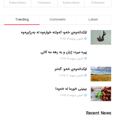
Subscribers
Followers
Subscribers
Followers
Trending
Comments
Latest
لێکدانەوەی خەو؛ کەوتنە خوارەوە لە بەرزاییەوە
كانونی دووه‌م 19, 2025
پیره میرد؛ ژیان و به رهه مه کانی
كانونی دووه‌م 16, 2025
لێکدانەوەی خەو: گەنم
كانونی دووه‌م 20, 2025
بینینی خورما لە خەودا
كانونی دووه‌م 21, 2025
Recent News