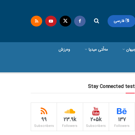
فارسی
یهان
مەڵتی میدیا
وەرزش
Stay Connected test
99
23.9k
205k
137
Subscribers
Followers
Subscribers
Followers