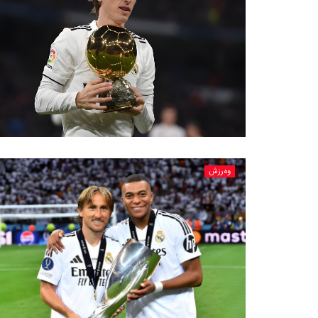
وەرزش