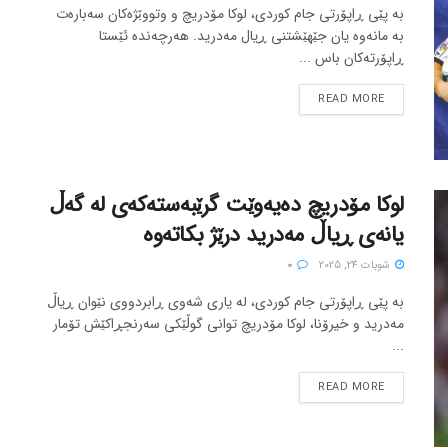
بە پێی ڕاپۆرتی جام کوردی، لوکا مۆدریچ و وتووێژەکان سەبارەت
بە مانەوە یان جێهێشتنی ڕیال مەدرید. هەرچەندە ئێستا
ڕاپۆرتەکان باس ...
READ MORE
لوکا مۆدریچ دەیەوێت گرێبەستەکەی لە گەڵ
یانەی ڕیاڵ مەدرید درێژ بکاتەوە
شوبات 24, 2025
0
بە پێی ڕاپۆرتی جام کوردی، لە یاری شەوی ڕابردووی نێوان ڕیاڵ
مەدرید و خیرۆنا، لوکا مۆدریچ توانی گوڵێکی سەرنجڕاکێش تۆمار
...
READ MORE