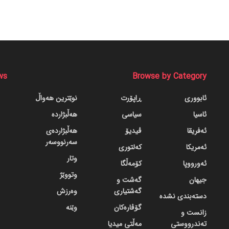
ws
Browse by Category
ئابووری
ڕاپۆرت
نوێترین هەواڵ
ئاسیا
سیاسی
هەڵبژاردە
ئەفریقا
ڤیدیۆ
هەڵبژاردەی
سەرنووسەر
ئەمریکا
کەلتوری
وتار
ئەورووپا
کۆمەڵگا
وتووێژ
جیهان
گه‌شت و
گه‌شتیاری
وەرزش
دسته‌بندی نشده
گۆڤاره‌کان
وێنە
زانست و
تەندرووستی
مەڵتی میدیا