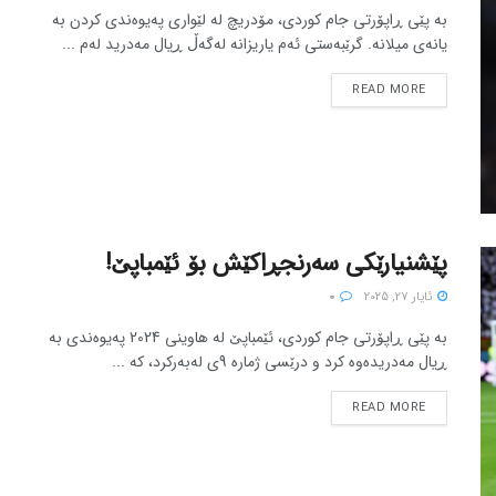
بە پێی ڕاپۆرتی جام کوردی، مۆدریچ لە لێواری پەیوەندی کردن بە
یانەی میلانە. گرێبەستی ئەم یاریزانە لەگەڵ ڕیال مەدرید لەم ...
READ MORE
پێشنیارێکی سەرنجڕاکێش بۆ ئێمباپێ!
ئایار 27, 2025
0
بە پێی ڕاپۆرتی جام کوردی، ئێمباپێ لە هاوینی 2024 پەیوەندی بە
ڕیال مەدریدەوە کرد و درێسی ژمارە 9ی لەبەرکرد، کە ...
READ MORE