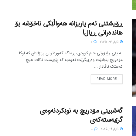
ڕۆیشتنی ئەم یاریزانە هەواڵێکی ناخۆشە بۆ
هاندەرانی ڕیال!
ئایار 24, 2025
0
بە پێی ڕاپۆرتی جام کوردی، ڕەنگە گەورەترین ڕێزلێنان کە لوکا
مۆدریچ بتوانێت وەریبگرێت ئەوەیە کە پێویست ناکات هیچ
کەسێک ئاگادار ...
READ MORE
گەشبینی مۆدریچ به نوێکردنەوەی
گرێبەستەکەی
ئایار 19, 2025
0