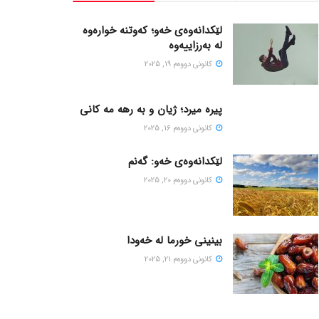
لێکدانەوەی خەو؛ کەوتنە خوارەوە
لە بەرزاییەوە
كانونی دووه‌م 19, 2025
پیره میرد؛ ژیان و به رهه مه کانی
كانونی دووه‌م 16, 2025
لێکدانەوەی خەو: گەنم
كانونی دووه‌م 20, 2025
بینینی خورما لە خەودا
كانونی دووه‌م 21, 2025