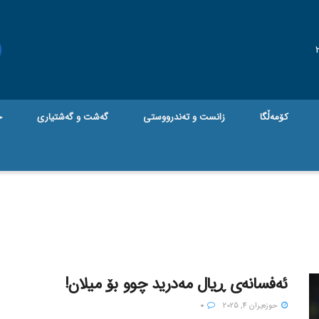
کۆمەڵگا
زانست و تەندرووستی
گه‌شت و گه‌شتیاری
ج
ئەفسانەی ڕیال مەدرید چوو بۆ میلان!
حوزه‌یران 4, 2025
0