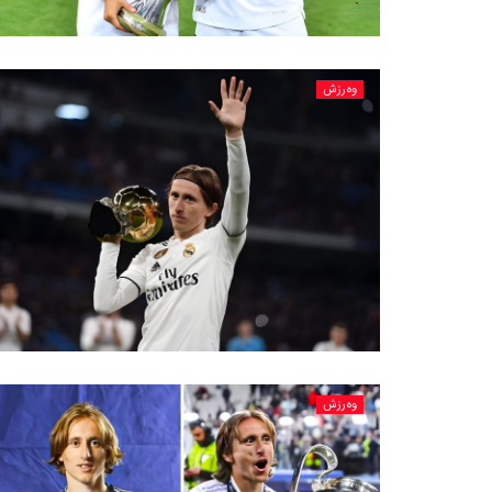
وەرزش
وەرزش