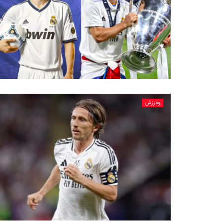
وەرزش