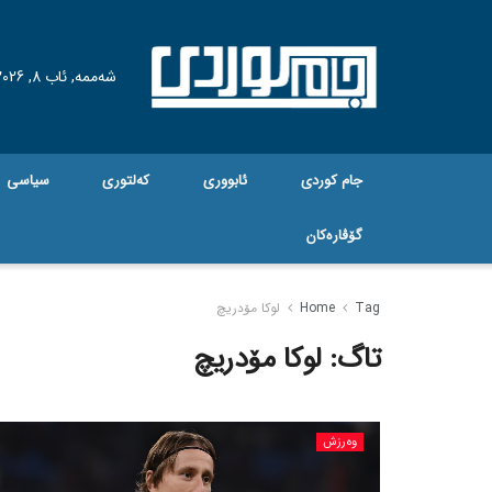
شەممە, ئاب 8, 2026
جام کوردی
ئابووری
کەلتوری
سیاسی
گۆڤاره‌کان
Tag
Home
لوکا مۆدریچ
تاگ:
لوکا مۆدریچ
وەرزش