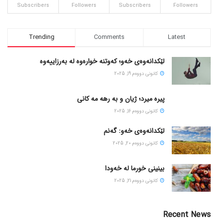
Subscribers
Followers
Subscribers
Followers
Trending
Comments
Latest
لێکدانەوەی خەو؛ کەوتنە خوارەوە لە بەرزاییەوە
كانونی دووه‌م 19, 2025
پیره میرد؛ ژیان و به رهه مه کانی
كانونی دووه‌م 16, 2025
لێکدانەوەی خەو: گەنم
كانونی دووه‌م 20, 2025
بینینی خورما لە خەودا
كانونی دووه‌م 21, 2025
Recent News