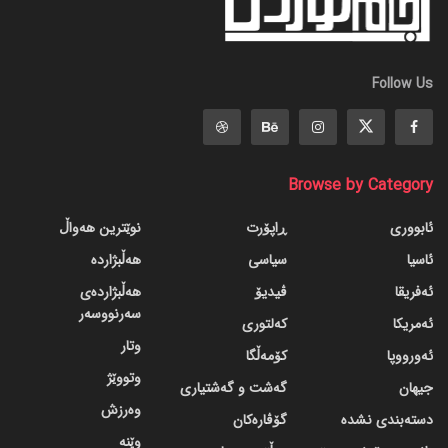
Follow Us
Browse by Category
ئابووری
ڕاپۆرت
نوێترین هەواڵ
ئاسیا
سیاسی
هەڵبژاردە
ئەفریقا
ڤیدیۆ
هەڵبژاردەی
سەرنووسەر
ئەمریکا
کەلتوری
وتار
ئەورووپا
کۆمەڵگا
وتووێژ
جیهان
گه‌شت و گه‌شتیاری
وەرزش
دسته‌بندی نشده
گۆڤاره‌کان
وێنە