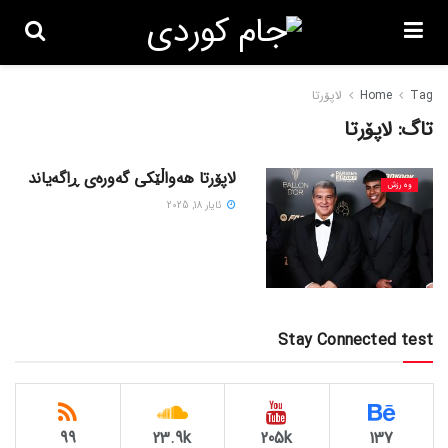
Tag
Home
لاپۆرتا
تاگ:
لاپۆرتا
لاپۆرتا هەواڵێکی گەورەی ڕاگەیاند
وەرزش
ئایار 18, 2025
Stay Connected test
99
23.9k
205k
137