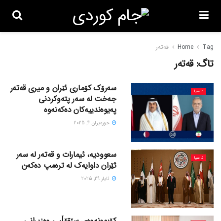
Tag
Home
قەتەر
تاگ:
قەتەر
سەرۆک کۆماری ئێران و میری قەتەر
ئاسیا
جەخت لە سەر پتەوکردنی
پەیوەندییەکان دەکەنەوە
حوزه‌یران 4, 2025
سعوودیە، ئیمارات و قەتەر لە سەر
ئاسیا
ئێران داوایەک لە ترەمپ دەکەن
ئایار 29, 2025
کۆبوونەوەی سێقۆڵیی وەزیرانی