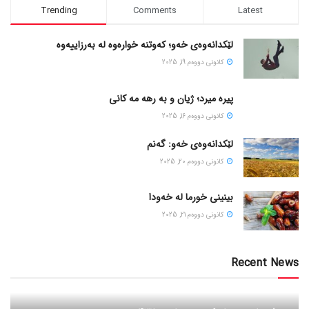
Trending
Comments
Latest
لێکدانەوەی خەو؛ کەوتنە خوارەوە لە بەرزاییەوە
كانونی دووه‌م 19, 2025
پیره میرد؛ ژیان و به رهه مه کانی
كانونی دووه‌م 16, 2025
لێکدانەوەی خەو: گەنم
كانونی دووه‌م 20, 2025
بینینی خورما لە خەودا
كانونی دووه‌م 21, 2025
Recent News