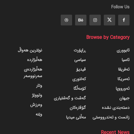
Follow Us
Browse by Category
ئابووری
ڕاپۆرت
نوێترین هەواڵ
ئاسیا
سیاسی
هەڵبژاردە
ئەفریقا
ڤیدیۆ
هەڵبژاردەی
سەرنووسەر
ئەمریکا
کەلتوری
وتار
ئەورووپا
کۆمەڵگا
وتووێژ
جیهان
گه‌شت و گه‌شتیاری
وەرزش
دسته‌بندی نشده
گۆڤاره‌کان
وێنە
زانست و تەندرووستی
مەڵتی میدیا
Recent News