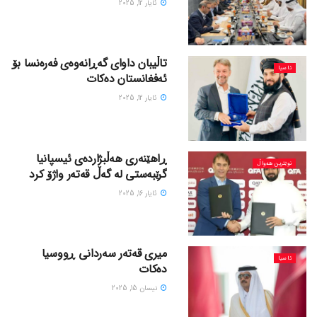
ئایار 12, 2025
تاڵیبان داوای گەڕانەوەی فەرەنسا بۆ
ئاسیا
ئەفغانستان دەکات
ئایار 12, 2025
ڕاهێنەری هەڵبژاردەی ئیسپانیا
نوێترین هەواڵ
گرێبەستی لە گەڵ قەتەر واژۆ کرد
ئایار 16, 2025
میری قەتەر سەردانی ڕووسیا
ئاسیا
دەکات
نیسان 15, 2025