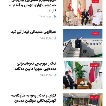
ئاسیا
دەرەوەی ئێران، عۆمان و قەتەر لە
تاران
ئایار 18, 2025
عێراقچی سەردانی ئیماراتی کرد
ئاسیا
ئایار 12, 2025
قەتەر مووچەی فەرمانبەرانی
ئابووری
مەدەنیی سوریا دابین دەکات
ئایار 12, 2025
ئێران و قەتەر پەرە بە هاوکارییە
ئابووری
گومرکییەکانی نێوانیان دەدەن