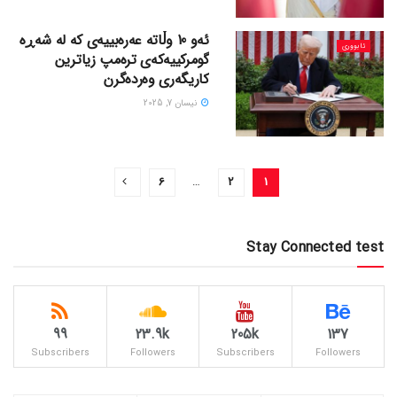
ئەو 10 وڵاتە عەرەبییەی کە لە شەڕە
ئابووری
گومرکییەکەی ترەمپ زیاترین
کاریگەری وەردەگرن
نیسان 7, 2025
6
…
2
1
Stay Connected test
99
23.9k
205k
137
Subscribers
Followers
Subscribers
Followers