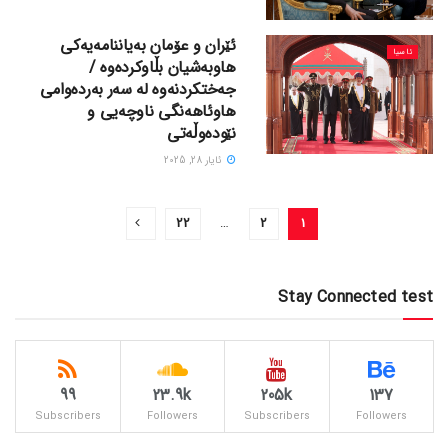
ئێران و عۆمان بەیاننامەیەکی
ئاسیا
هاوبەشیان بڵاوکردەوە /
جەختکردنەوە لە سەر بەردەوامی
هاوئاهەنگی ناوچەیی و
نێودەوڵەتی
ئایار 28, 2025
22
…
2
1
Stay Connected test
99
23.9k
205k
137
Subscribers
Followers
Subscribers
Followers