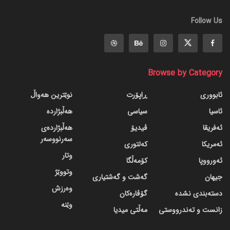
Follow Us
Browse by Category
ئابووری
ڕاپۆرت
نوێترین هەواڵ
ئاسیا
سیاسی
هەڵبژاردە
ئەفریقا
ڤیدیۆ
هەڵبژاردەی
سەرنووسەر
ئەمریکا
کەلتوری
وتار
ئەورووپا
کۆمەڵگا
وتووێژ
جیهان
گه‌شت و گه‌شتیاری
وەرزش
دسته‌بندی نشده
گۆڤاره‌کان
وێنە
زانست و تەندرووستی
مەڵتی میدیا