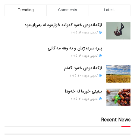
Trending
Comments
Latest
لێکدانەوەی خەو؛ کەوتنە خوارەوە لە بەرزاییەوە
كانونی دووه‌م 19, 2025
پیره میرد؛ ژیان و به رهه مه کانی
كانونی دووه‌م 16, 2025
لێکدانەوەی خەو: گەنم
كانونی دووه‌م 20, 2025
بینینی خورما لە خەودا
كانونی دووه‌م 21, 2025
Recent News