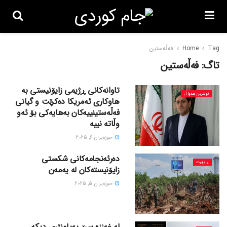
Tag
Home
فەڵەستین
تاگ:
فەڵەستین
تاوانەکانی ڕژیمی زایۆنیستی بە
نوێترین هەواڵ
هاوکاری ئەمریکا دەکرێت و گیانی
فەڵەستینییەکان بەهایەکی بۆ ئەو
وڵاتە نییە
حوزه‌یران 6, 2025
دەرئەنجامەکانی شکستی
ڕاپۆرت
زایۆنیستەکان لە یەمەن
حوزه‌یران 5, 2025
لە غەززە سێ پەیامنێری دیکە