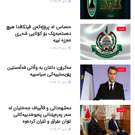
ئایار 31, 2025
حەماس: لە پرۆژەکەی ڤیتکافدا هیچ
ئاسیا
دەستەبەرێک بۆ کۆتایی شەڕی
غەززە نییە
ئایار 31, 2025
مەکرۆن: داننان بە وڵاتی فەڵەستین
ئاسیا
پێویستییەکی سیاسییە
ئایار 30, 2025
مەشهەدانی و قاڵیباف جەختیان لە
ئاسیا
سەر پەرەپێدانی پەیوەندییەکانی
نێوان عێراق و ئێران کردەوە
ئایار 29, 2025