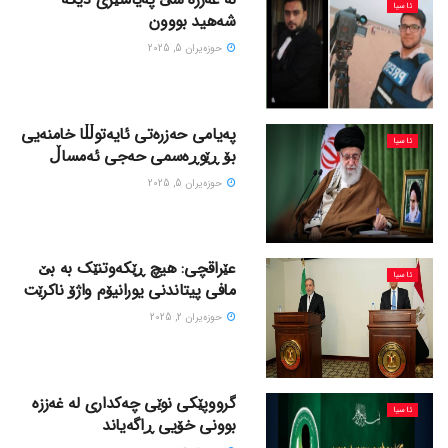
ئاسیا
شەهید بووون
حوزه‌یران 5, 2025
پەیامی حەزرەتی ئایەتوڵڵا خامنەیی
ئاسیا
بۆ ڕێوڕەسمی حەجی ئەمساڵ
حوزه‌یران 5, 2025
عێراقچی: هیچ ڕێکەوتنێک بە بێ
ئاسیا
مافی پیتاندنی یورانیۆم واژۆ ناکرێت
حوزه‌یران 2, 2025
گرووپێکی نوێی چەکداری لە غەززە
ئاسیا
بوونی خۆیی ڕاگەیاند