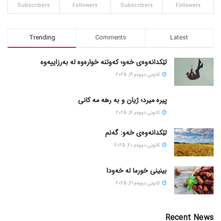
Subscribers
Followers
Subscribers
Followers
Trending
Comments
Latest
لێکدانەوەی خەو؛ کەوتنە خوارەوە لە بەرزاییەوە
كانونی دووه‌م 19, 2025
پیره میرد؛ ژیان و به رهه مه کانی
كانونی دووه‌م 16, 2025
لێکدانەوەی خەو: گەنم
كانونی دووه‌م 20, 2025
بینینی خورما لە خەودا
كانونی دووه‌م 21, 2025
Recent News