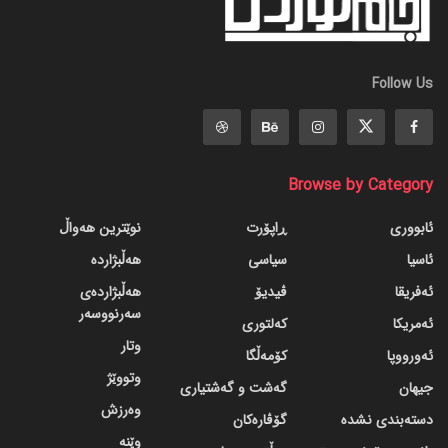
Follow Us
Browse by Category
ئابووری
ڕاپۆرت
نوێترین هەواڵ
ئاسیا
سیاسی
هەڵبژاردە
ئەفریقا
ڤیدیۆ
هەڵبژاردەی
سەرنووسەر
ئەمریکا
کەلتوری
وتار
ئەورووپا
کۆمەڵگا
وتووێژ
جیهان
گه‌شت و گه‌شتیاری
وەرزش
دسته‌بندی نشده
گۆڤاره‌کان
وێنە