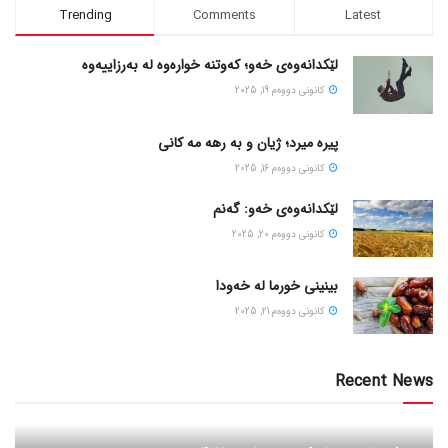
Trending
Comments
Latest
لێکدانەوەی خەو؛ کەوتنە خوارەوە لە بەرزاییەوە
كانونی دووه‌م 19, 2025
پیره میرد؛ ژیان و به رهه مه کانی
كانونی دووه‌م 16, 2025
لێکدانەوەی خەو: گەنم
كانونی دووه‌م 20, 2025
بینینی خورما لە خەودا
كانونی دووه‌م 21, 2025
Recent News