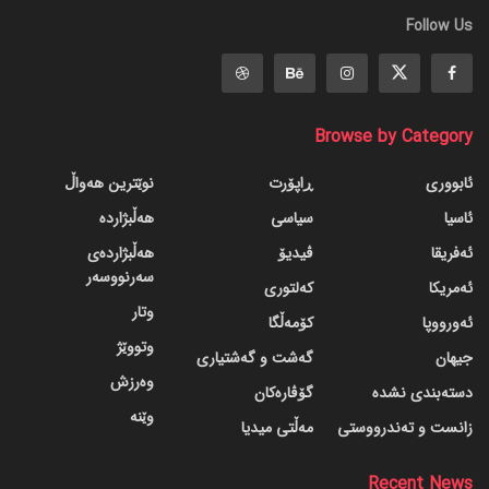
Follow Us
Browse by Category
ئابووری
ڕاپۆرت
نوێترین هەواڵ
ئاسیا
سیاسی
هەڵبژاردە
ئەفریقا
ڤیدیۆ
هەڵبژاردەی
سەرنووسەر
ئەمریکا
کەلتوری
وتار
ئەورووپا
کۆمەڵگا
وتووێژ
جیهان
گه‌شت و گه‌شتیاری
وەرزش
دسته‌بندی نشده
گۆڤاره‌کان
وێنە
زانست و تەندرووستی
مەڵتی میدیا
Recent News