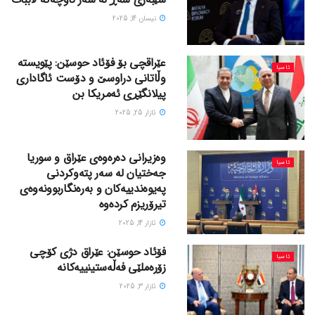
نیسان 14, 2025
عێراقچی بۆ فۆئاد حوسێن: پێویستە
ئاسیا
وڵاتانی دراوسێ و دۆست ئاگاداری
پیلانگێڕی ئەمریکا بن
ئازار 25, 2025
وەزیرانی دەرەوەی عێراق و سوریا
ئاسیا
جەختیان لە سەر پتەوکردنی
پەیوەندییەکان و بەرەنگاربوونەوەی
تیرۆریزم کردەوە
ئازار 14, 2025
فۆئاد حوسێن: عێراق دژی کۆچی
ئاسیا
زۆرەملێی فەڵەستینییەکانە
ئازار 3, 2025