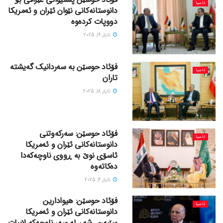
ئاسیا
دانوستانەکانی نێوان ئێران و ئەمریکا
دووپات کردەوە
ئایار 19, 2025
فۆئاد حوسێن بە سەردانیک گەیشتە
ئاسیا
تاران
ئایار 18, 2025
فۆئاد حوسێن: سەرکەوتنی
ئاسیا
دانوستانەکانی ئێران و ئەمریکا
ئاسۆی نوێ بە ڕووی ناوچەکەدا
دەکاتەوە
ئایار 4, 2025
فۆئاد حوسێن: هیوادارین
ئاسیا
دانوستانەکانی ئێران و ئەمریکا
سێبەری شەڕ لە سەر ناوچەکە لاببات