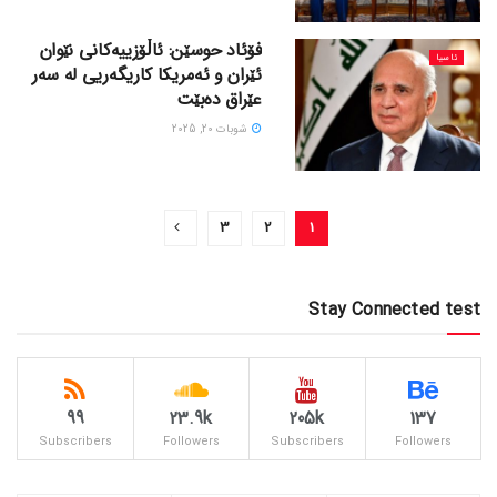
فۆئاد حوسێن: ئاڵۆزییەکانی نێوان
ئاسیا
ئێران و ئەمریکا کاریگەریی لە سەر
عێراق دەبێت
شوبات 20, 2025
3
2
1
Stay Connected test
99
23.9k
205k
137
Subscribers
Followers
Subscribers
Followers