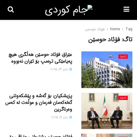
Tag
Home
فۆئاد حوسێن
تاگ:
فۆئاد حوسێن
عێراق: فۆئاد حوسێن هەڵگری هیچ
ئاسیا
پەیامێکی ترەمپ بۆ ئێران نەبووە
ئایار 24, 2025
پزیشکیان: بۆ گەشە و پێشکەوتنی
ئاسیا
گەلەکەمان فەرمان و موڵەت لە کەس
وەرناگرین
ئایار 19, 2025
فۆئاد حوسێن پشتیوانی عێراقی بۆ