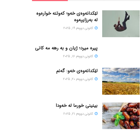
لێکدانەوەی خەو؛ کەوتنە خوارەوە
لە بەرزاییەوە
كانونی دووه‌م 19, 2025
پیره میرد؛ ژیان و به رهه مه کانی
كانونی دووه‌م 16, 2025
لێکدانەوەی خەو: گەنم
كانونی دووه‌م 20, 2025
بینینی خورما لە خەودا
كانونی دووه‌م 21, 2025