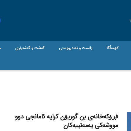
کۆمەڵگا
زانست و تەندرووستی
گه‌شت و گه‌شتیاری
ج
فڕۆکەخانەی بن گوریۆن کرایە ئامانجی دوو
مووشەکی یەمەنییەکان