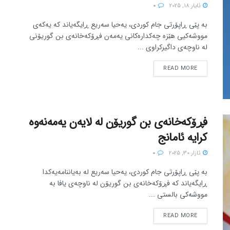
ئایار 18, 2025
0
بە پێی ڕاپۆرتی جام کوردی، یەحیا سەریع ڕایگەیاند کە یەکەی
مووشەکیی هێزە چەکدارەکانی یەمەن فڕۆکەخانەی بن گوریۆنی
لە ناوچەی داگیرکراوی ...
READ MORE
فڕۆکەخانەی بن گوریۆن لە لایەن یەمەنەوە
کرایە ئامانج
ئازار 30, 2025
0
بە پێی ڕاپۆرتی جام کوردی، یەحیا سەریع لە بەیاننامەیەکدا
ڕایگەیاند کە فڕۆکەخانەی بن گوریۆن لە ناوچەی یافا بە
مووشەکی بالستی ...
READ MORE