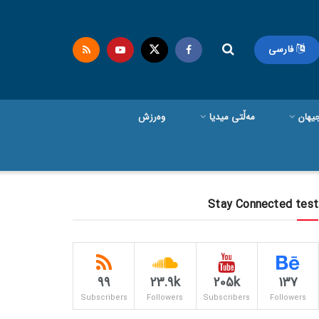
فارسی
یهان
مەڵتی میدیا
وەرزش
Stay Connected test
99
23.9k
205k
137
Subscribers
Followers
Subscribers
Followers