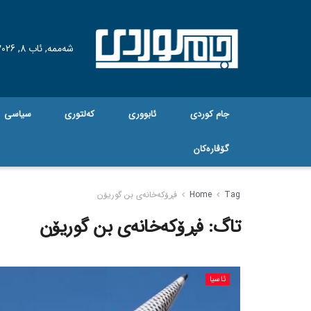
شەممە, ئاب 8, 2026
جام کوردی
ئابووری
کەلتوری
سیاسی
گۆڤاره‌کان
Tag
Home
فڕۆکەخانەی بن گوریۆن
تاگ:
فڕۆکەخانەی بن گوریۆن
ئاسیا