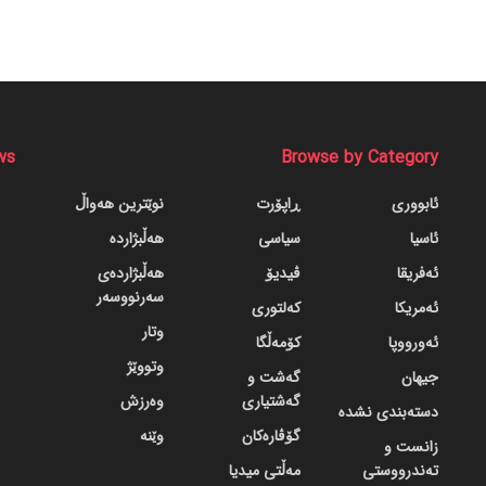
ws
Browse by Category
ئابووری
ڕاپۆرت
نوێترین هەواڵ
ئاسیا
سیاسی
هەڵبژاردە
ئەفریقا
ڤیدیۆ
هەڵبژاردەی
سەرنووسەر
ئەمریکا
کەلتوری
وتار
ئەورووپا
کۆمەڵگا
وتووێژ
جیهان
گه‌شت و
گه‌شتیاری
وەرزش
دسته‌بندی نشده
گۆڤاره‌کان
وێنە
زانست و
تەندرووستی
مەڵتی میدیا