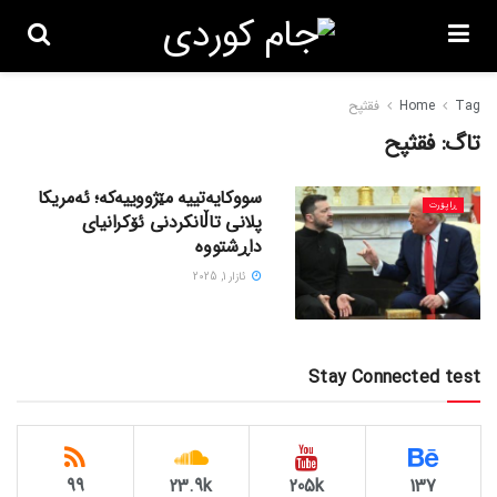
Tag
Home
فقثپح
تاگ:
فقثپح
سووکایەتییە مێژووییەکە؛ ئەمریکا
ڕاپۆرت
پلانی تاڵانکردنی ئۆکرانیای
داڕشتووە
ئازار 1, 2025
Stay Connected test
99
23.9k
205k
137