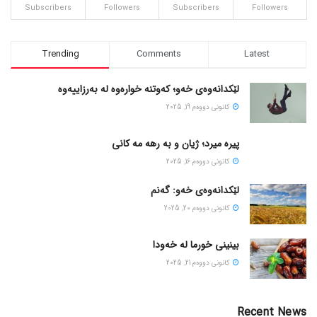
Subscribers
Followers
Subscribers
Followers
Trending
Comments
Latest
لێکدانەوەی خەو؛ کەوتنە خوارەوە لە بەرزاییەوە
كانونی دووه‌م 19, 2025
پیره میرد؛ ژیان و به رهه مه کانی
كانونی دووه‌م 16, 2025
لێکدانەوەی خەو: گەنم
كانونی دووه‌م 20, 2025
بینینی خورما لە خەودا
كانونی دووه‌م 21, 2025
Recent News