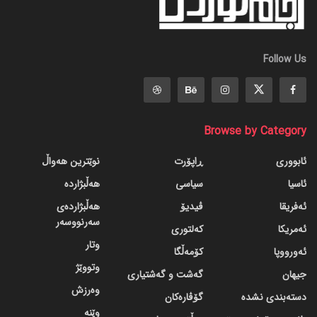
Follow Us
Browse by Category
ئابووری
ڕاپۆرت
نوێترین هەواڵ
ئاسیا
سیاسی
هەڵبژاردە
ئەفریقا
ڤیدیۆ
هەڵبژاردەی
سەرنووسەر
ئەمریکا
کەلتوری
وتار
ئەورووپا
کۆمەڵگا
وتووێژ
جیهان
گه‌شت و گه‌شتیاری
وەرزش
دسته‌بندی نشده
گۆڤاره‌کان
وێنە