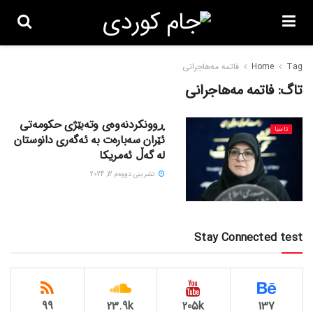
Tag
Home
فاتمە مەهاجرانی
تاگ:
فاتمە مەهاجرانی
ڕوونکردنەوەی وتەبێژی حکومەتی
ئاسیا
ئێران سەبارەت بە ئەگەری دانوستان
لە گەڵ ئەمریکا
تشرینی دووه‌م 12, 2024
Stay Connected test
99
23.9k
205k
137