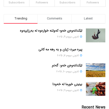
Subscribers
Followers
Subscribers
Followers
Trending
Comments
Latest
لێکدانەوەی خەو؛ کەوتنە خوارەوە لە بەرزاییەوە
كانونی دووه‌م 19, 2025
پیره میرد؛ ژیان و به رهه مه کانی
كانونی دووه‌م 16, 2025
لێکدانەوەی خەو: گەنم
كانونی دووه‌م 20, 2025
بینینی خورما لە خەودا
كانونی دووه‌م 21, 2025
Recent News