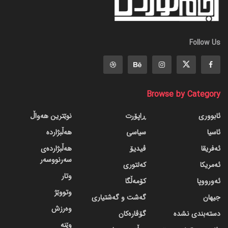
Follow Us
Browse by Category
ئابووری
ڕاپۆرت
نوێترین هەواڵ
ئاسیا
سیاسی
هەڵبژاردە
ئەفریقا
ڤیدیۆ
هەڵبژاردەی
سەرنووسەر
ئەمریکا
کەلتوری
وتار
ئەورووپا
کۆمەڵگا
وتووێژ
جیهان
گه‌شت و گه‌شتیاری
وەرزش
دسته‌بندی نشده
گۆڤاره‌کان
وێنە