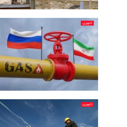
ئابووری
ئابووری