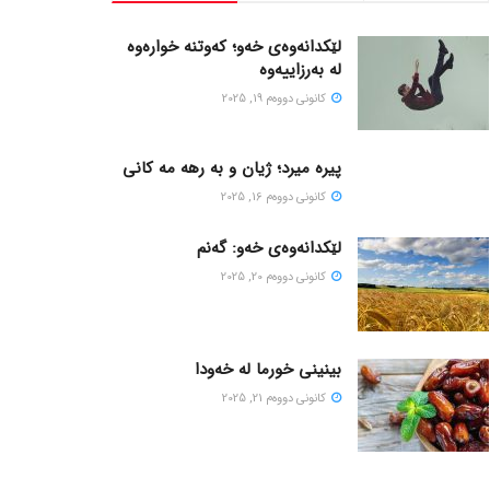
لێکدانەوەی خەو؛ کەوتنە خوارەوە
لە بەرزاییەوە
كانونی دووه‌م 19, 2025
پیره میرد؛ ژیان و به رهه مه کانی
كانونی دووه‌م 16, 2025
لێکدانەوەی خەو: گەنم
كانونی دووه‌م 20, 2025
بینینی خورما لە خەودا
كانونی دووه‌م 21, 2025