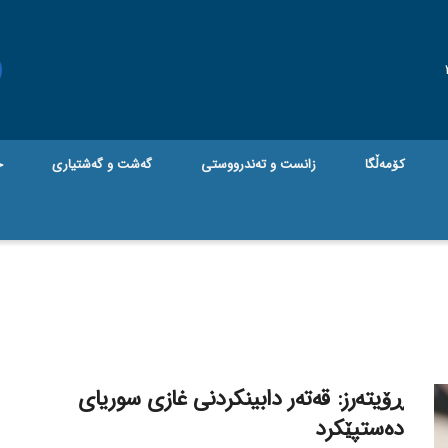
کۆمەڵگا
زانست و تەندرووستی
گه‌شت و گه‌شتیاری
ج
ڕۆیتەرز: قەتەر دابینکردنی غازی سوریای
دەستپێکرد