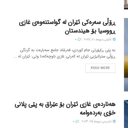
ڕۆڵی سەرەکی ئێران لە گواستنەوەی غازی
ڕووسیا بۆ هیندستان
كانونی دووه‌م 20, 2025
0
بە پێی ڕاپۆرتی جام کوردی، فەرشاد جامع سەبارەت بە گرنگی
ڕۆڵی ستراتیژیی ئێران لە کەرتی غازی ناوچەکەدا وتی: ئێران لە ...
READ MORE
هەناردەی غازی ئێران بۆ عێراق بە پێی پلانی
خۆی بەردەوامە
تشرینی دووه‌م 25, 2024
0