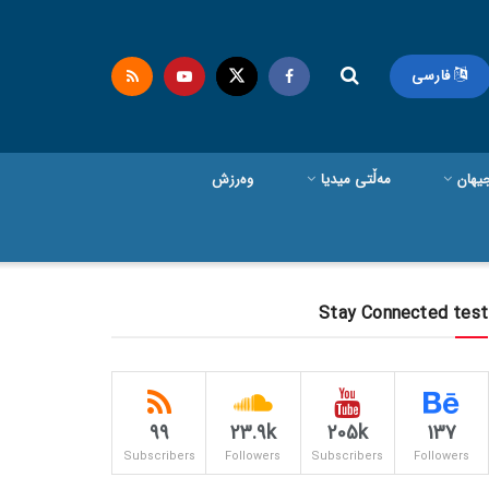
فارسی
یهان
مەڵتی میدیا
وەرزش
Stay Connected test
99
23.9k
205k
137
Subscribers
Followers
Subscribers
Followers