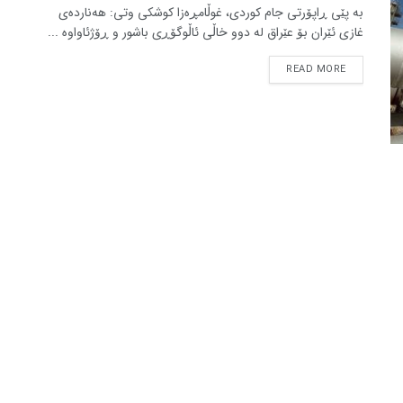
بە پێی ڕاپۆرتی جام کوردی، غوڵامڕەزا کوشکی وتی: هەناردەی
غازی ئێران بۆ عێراق لە دوو خاڵی ئاڵوگۆڕی باشور و ڕۆژئاواوە ...
READ MORE