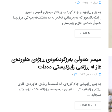
ئازار 13, 2025
0
بە پێی ڕاپۆرتی جام کوردی، پێشتر میدیای فەرمی سوریا
ڕایگەیاندبوو کە بەرپرسانی قەتەر لە دەستپێشخەرییەکی مرۆییدا
هەوڵ دەدەن غازی پێویستی ...
READ MORE
میسر هەوڵی بەرزکردنەوەی ڕێژەی هاوردەی
غاز لە ڕژێمی زایۆنیستی دەدات
شوبات 17, 2025
0
بە پێی ڕاپۆرتی جام کوردی، لە ئێستادا ڕێژەی هاوردەی غازی
ڕژێمی زایۆنیستی لە لایەن میسرەوە، ڕۆژانە 950 ملیۆن پێی
سێجایە ...
READ MORE