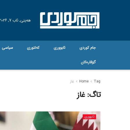
هه‌ینی, ئاب 7, 2026
جام کوردی
ئابووری
کەلتوری
سیاسی
گۆڤاره‌کان
Tag
Home
غاز
تاگ:
غاز
ئابووری