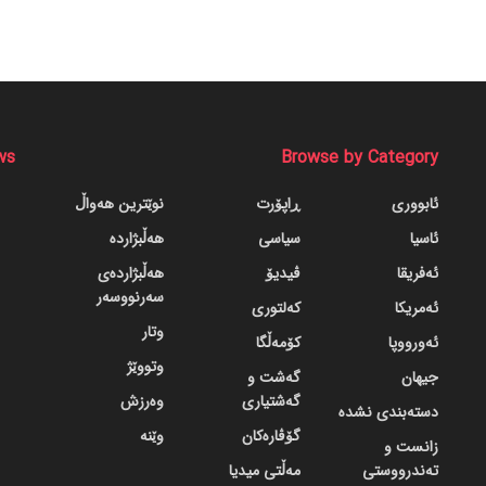
ws
Browse by Category
ئابووری
ڕاپۆرت
نوێترین هەواڵ
ئاسیا
سیاسی
هەڵبژاردە
ئەفریقا
ڤیدیۆ
هەڵبژاردەی
سەرنووسەر
ئەمریکا
کەلتوری
وتار
ئەورووپا
کۆمەڵگا
وتووێژ
جیهان
گه‌شت و
گه‌شتیاری
وەرزش
دسته‌بندی نشده
گۆڤاره‌کان
وێنە
زانست و
تەندرووستی
مەڵتی میدیا