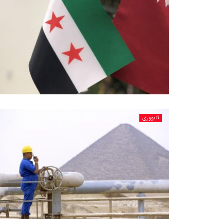
ئابووری