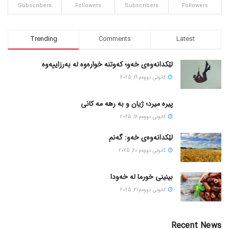
Subscribers
Followers
Subscribers
Followers
Trending
Comments
Latest
لێکدانەوەی خەو؛ کەوتنە خوارەوە لە بەرزاییەوە
كانونی دووه‌م 19, 2025
پیره میرد؛ ژیان و به رهه مه کانی
كانونی دووه‌م 16, 2025
لێکدانەوەی خەو: گەنم
كانونی دووه‌م 20, 2025
بینینی خورما لە خەودا
كانونی دووه‌م 21, 2025
Recent News