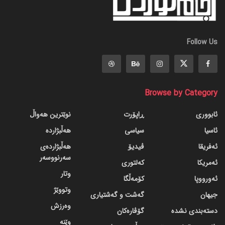
Follow Us
Browse by Category
ئابووری
ڕاپۆرت
نوێترین هەواڵ
ئاسیا
سیاسی
هەڵبژاردە
ئەفریقا
ڤیدیۆ
هەڵبژاردەی
سەرنووسەر
ئەمریکا
کەلتوری
وتار
ئەورووپا
کۆمەڵگا
وتووێژ
جیهان
گه‌شت و گه‌شتیاری
وەرزش
دسته‌بندی نشده
گۆڤاره‌کان
وێنە