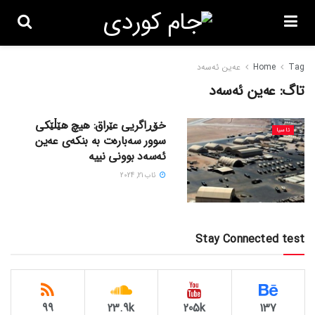
Tag
Home
عەین ئەسەد
تاگ:
عەین ئەسەد
خۆڕاگریی عێراق: هیچ هێڵێکی
ئاسیا
سوور سەبارەت بە بنکەی عەین
ئەسەد بوونی نییە
ئاب 21, 2024
Stay Connected test
99
23.9k
205k
137