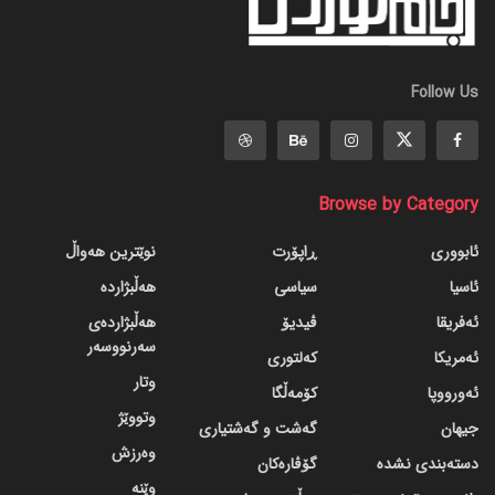
Follow Us
Browse by Category
ئابووری
ڕاپۆرت
نوێترین هەواڵ
ئاسیا
سیاسی
هەڵبژاردە
ئەفریقا
ڤیدیۆ
هەڵبژاردەی
سەرنووسەر
ئەمریکا
کەلتوری
وتار
ئەورووپا
کۆمەڵگا
وتووێژ
جیهان
گه‌شت و گه‌شتیاری
وەرزش
دسته‌بندی نشده
گۆڤاره‌کان
وێنە