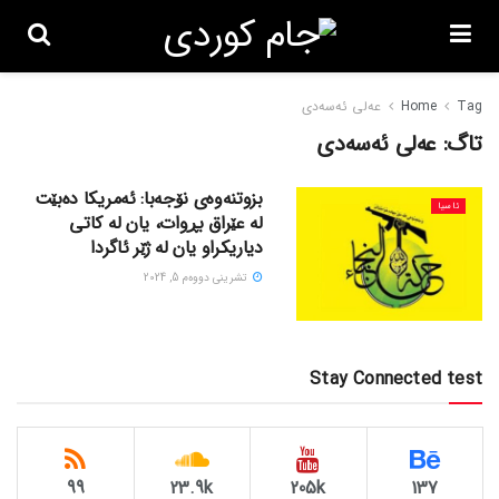
Tag
Home
عەلی ئەسەدی
تاگ:
عەلی ئەسەدی
بزوتنەوەی نۆجەبا: ئەمریکا دەبێت
ئاسیا
لە عێراق بڕوات، یان لە کاتی
دیاریکراو یان لە ژێر ئاگردا
تشرینی دووه‌م 5, 2024
Stay Connected test
99
23.9k
205k
137