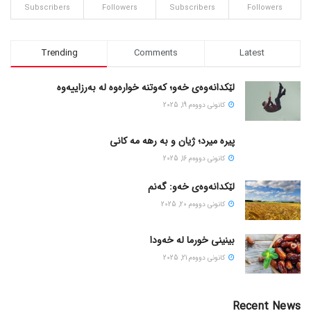
Subscribers
Followers
Subscribers
Followers
Trending
Comments
Latest
لێکدانەوەی خەو؛ کەوتنە خوارەوە لە بەرزاییەوە
كانونی دووه‌م 19, 2025
پیره میرد؛ ژیان و به رهه مه کانی
كانونی دووه‌م 16, 2025
لێکدانەوەی خەو: گەنم
كانونی دووه‌م 20, 2025
بینینی خورما لە خەودا
كانونی دووه‌م 21, 2025
Recent News