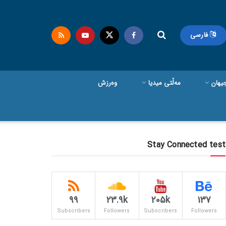
فارسی
یهان
مەڵتی میدیا
وەرزش
Stay Connected test
99
23.9k
205k
137
Subscribers
Followers
Subscribers
Followers