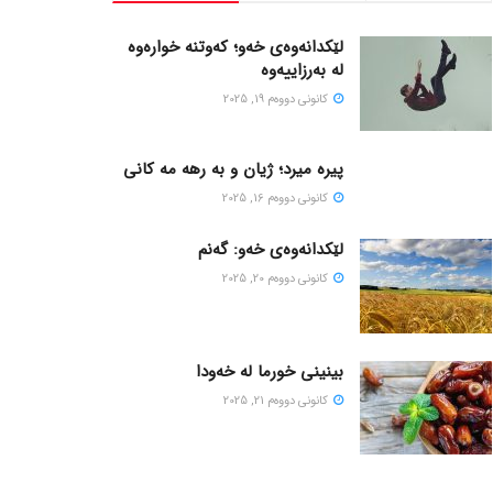
لێکدانەوەی خەو؛ کەوتنە خوارەوە
لە بەرزاییەوە
كانونی دووه‌م 19, 2025
پیره میرد؛ ژیان و به رهه مه کانی
كانونی دووه‌م 16, 2025
لێکدانەوەی خەو: گەنم
كانونی دووه‌م 20, 2025
بینینی خورما لە خەودا
كانونی دووه‌م 21, 2025