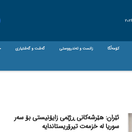
کۆمەڵگا
زانست و تەندرووستی
گه‌شت و گه‌شتیاری
ج
ئێران: هێرشەکانی ڕژێمی زایۆنیستی بۆ سەر
سوریا لە خزمەت تیرۆریستاندایە