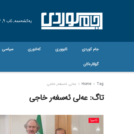
یەکشەممە, ئاب 9, 2026
جام کوردی
ئابووری
کەلتوری
سیاسی
گۆڤاره‌کان
Tag
Home
عەلی ئەسغەر خاجی
تاگ:
عەلی ئەسغەر خاجی
ئاسیا