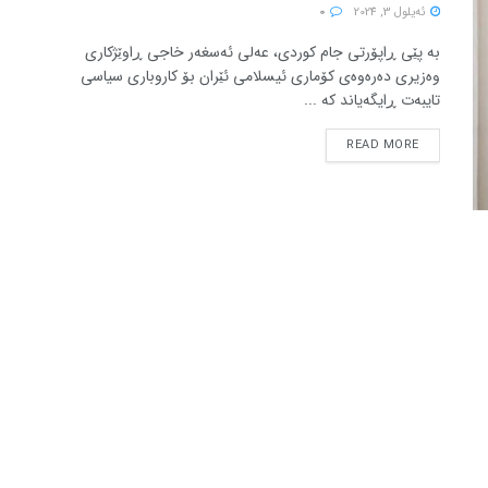
ئه‌یلول 3, 2024
0
بە پێی ڕاپۆرتی جام کوردی، عەلی ئەسغەر خاجی ڕاوێژکاری
وەزیری دەرەوەی کۆماری ئیسلامی ئێران بۆ کاروباری سیاسی
تایبەت ڕایگەیاند کە ...
READ MORE