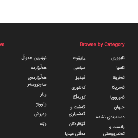
ws
Browse by Category
ئابووری
ڕاپۆرت
نوێترین هەواڵ
ئاسیا
سیاسی
هەڵبژاردە
ئەفریقا
ڤیدیۆ
هەڵبژاردەی
سەرنووسەر
ئەمریکا
کەلتوری
وتار
ئەورووپا
کۆمەڵگا
وتووێژ
جیهان
گه‌شت و
گه‌شتیاری
وەرزش
دسته‌بندی نشده
گۆڤاره‌کان
وێنە
زانست و
تەندرووستی
مەڵتی میدیا