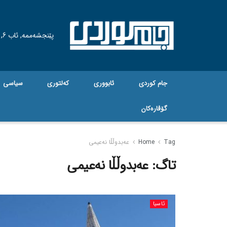
پێنجشەممە, ئاب 6, 2026
جام کوردی
ئابووری
کەلتوری
سیاسی
گۆڤاره‌کان
Tag
Home
عەبدوڵڵا نەعیمی
تاگ:
عەبدوڵڵا نەعیمی
ئاسیا