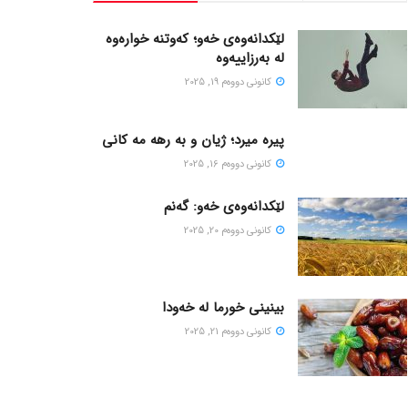
لێکدانەوەی خەو؛ کەوتنە خوارەوە
لە بەرزاییەوە
كانونی دووه‌م 19, 2025
پیره میرد؛ ژیان و به رهه مه کانی
كانونی دووه‌م 16, 2025
لێکدانەوەی خەو: گەنم
كانونی دووه‌م 20, 2025
بینینی خورما لە خەودا
كانونی دووه‌م 21, 2025