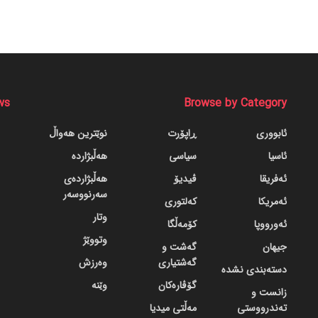
ws
Browse by Category
ئابووری
ڕاپۆرت
نوێترین هەواڵ
ئاسیا
سیاسی
هەڵبژاردە
ئەفریقا
ڤیدیۆ
هەڵبژاردەی
سەرنووسەر
ئەمریکا
کەلتوری
وتار
ئەورووپا
کۆمەڵگا
وتووێژ
جیهان
گه‌شت و
گه‌شتیاری
وەرزش
دسته‌بندی نشده
گۆڤاره‌کان
وێنە
زانست و
تەندرووستی
مەڵتی میدیا