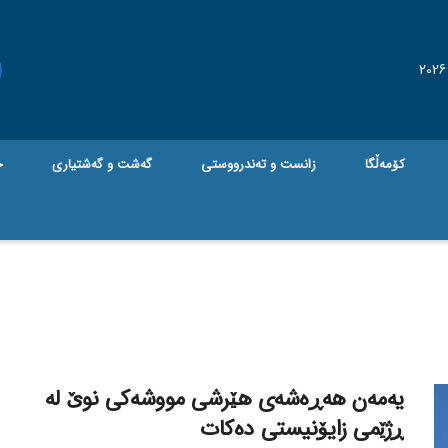
کۆمەڵگا
زانست و تەندرووستی
گه‌شت و گه‌شتیاری
ج
یەمەن هەڕەشەی هێرشی مووشەکی نوێ لە
ڕژێمی زایۆنیستی دەکات