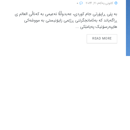
كانونی یه‌كه‌م 21, 2024
0
بە پێی ڕاپۆرتی جام کوردی، عەبدوڵڵا نەعیمی بە کەناڵی العالم ی
ڕاگەیاند کە بەئامانجگرتنی ڕژێمی زایۆنیستی بە مووشەکی
هایپەرسۆنیک پەیامێکی ...
READ MORE