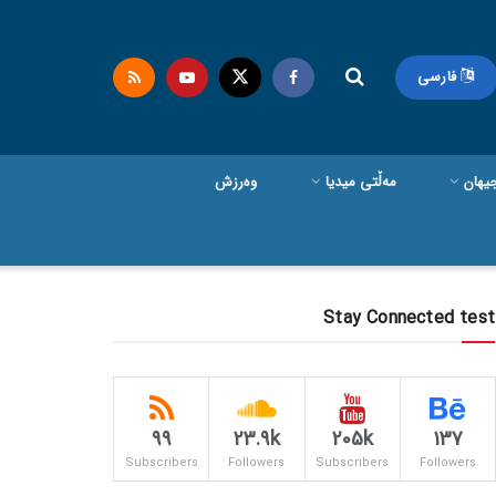
فارسی
یهان
مەڵتی میدیا
وەرزش
Stay Connected test
99
23.9k
205k
137
Subscribers
Followers
Subscribers
Followers