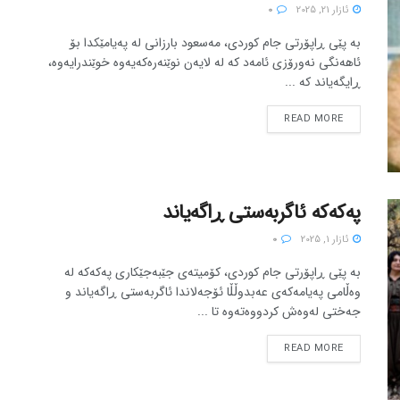
ئازار 21, 2025
0
بە پێی ڕاپۆرتی جام کوردی، مەسعود بارزانی لە پەیامێکدا بۆ
ئاهەنگی نەورۆزی ئامەد کە لە لایەن نوێنەرەکەیەوە خوێندرایەوە،
ڕایگەیاند کە ...
READ MORE
پەکەکە ئاگربەستی ڕاگەیاند
ئازار 1, 2025
0
بە پێی ڕاپۆرتی جام کوردی، کۆمیتەی جێبەجێکاری پەکەکە لە
وەڵامی پەیامەکەی عەبدوڵڵا ئۆجەلاندا ئاگربەستی ڕاگەیاند و
جەختی لەوەش کردووەتەوە تا ...
READ MORE