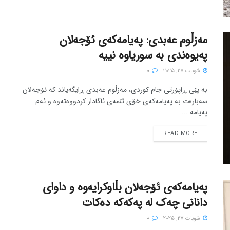
مەزڵوم عەبدی: پەیامەکەی ئۆجەلان
پەیوەندی بە سوریاوە نییە
شوبات 27, 2025
0
بە پێی ڕاپۆرتی جام کوردی، مەزڵوم عەبدی ڕایگەیاند کە ئۆجەلان
سەبارەت بە پەیامەکەی خۆی ئێمەی ئاگادار کردووەتەوە و ئەم
پەیامە ...
READ MORE
پەیامەکەی ئۆجەلان بڵاوکرایەوە و داوای
دانانی چەک لە پەکەکە دەکات
شوبات 27, 2025
0