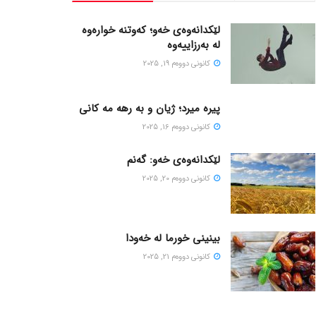
لێکدانەوەی خەو؛ کەوتنە خوارەوە
لە بەرزاییەوە
كانونی دووه‌م 19, 2025
پیره میرد؛ ژیان و به رهه مه کانی
كانونی دووه‌م 16, 2025
لێکدانەوەی خەو: گەنم
كانونی دووه‌م 20, 2025
بینینی خورما لە خەودا
كانونی دووه‌م 21, 2025