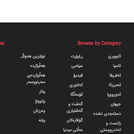
ws
Browse by Category
ئابووری
ڕاپۆرت
نوێترین هەواڵ
ئاسیا
سیاسی
هەڵبژاردە
ئەفریقا
ڤیدیۆ
هەڵبژاردەی
سەرنووسەر
ئەمریکا
کەلتوری
وتار
ئەورووپا
کۆمەڵگا
وتووێژ
جیهان
گه‌شت و
گه‌شتیاری
وەرزش
دسته‌بندی نشده
گۆڤاره‌کان
وێنە
زانست و
تەندرووستی
مەڵتی میدیا