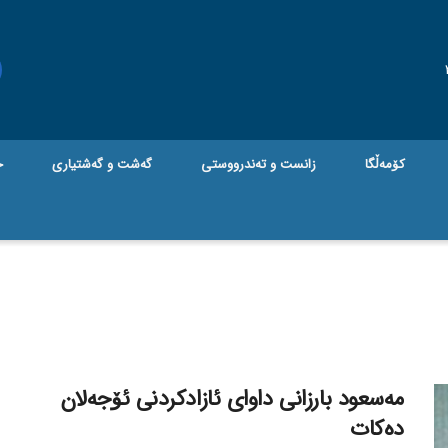
کۆمەڵگا
زانست و تەندرووستی
گه‌شت و گه‌شتیاری
ج
مەسعود بارزانی داوای ئازادکردنی ئۆجەلان
دەکات