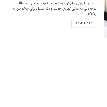
بە پێی ڕاپۆرتی جام کوردی، ئەحمەد تورک پەیامی عەبدوڵڵا
ئۆجەلانی بە زمانی کوردی خوێندەوە کە تێیدا داوای چەکدانان لە
پەکەکە ...
READ MORE