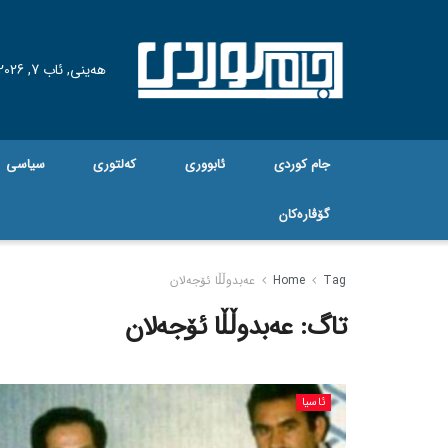
هه‌ینی, ئاب 7, 2026
جام کوردی
ئابووری
کەلتوری
سیاسی
گۆڤاره‌کان
Tag
Home
عەبدوڵڵا ئۆجەلان
تاگ:
عەبدوڵڵا ئۆجەلان
ئاسیا