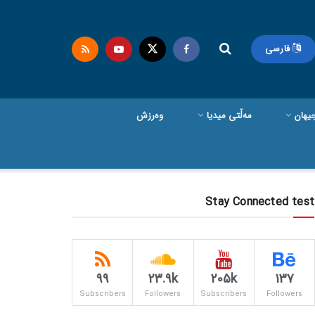
فارسی
یهان
مەڵتی میدیا
وەرزش
Stay Connected test
99
23.9k
205k
137
Subscribers
Followers
Subscribers
Followers