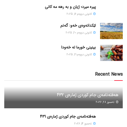
پیره میرد؛ ژیان و به رهه مه کانی
كانونی دووه‌م 16, 2025
لێکدانەوەی خەو: گەنم
كانونی دووه‌م 20, 2025
بینینی خورما لە خەودا
كانونی دووه‌م 21, 2025
Recent News
هەفتەنامەی جام کوردی ژمارەی 432
ته‌مموز 28, 2026
هەفتەنامەی جام کوردی ژمارەی 431
ته‌مموز 14, 2026