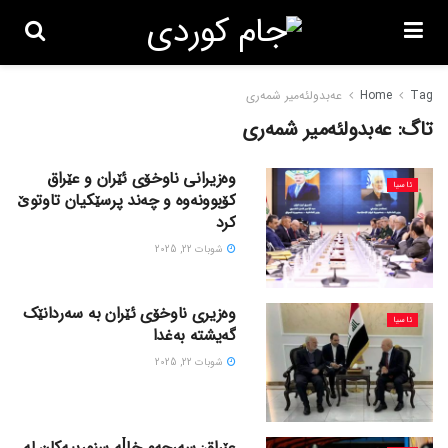
Tag
Home
عەبدولئەمیر شمەری
تاگ:
عەبدولئەمیر شمەری
وەزیرانی ناوخۆی ئێران و عێراق
ئاسیا
کۆبوونەوە و چەند پرسێکیان تاوتوێ
کرد
شوبات 22, 2025
وەزیری ناوخۆی ئێران بە سەردانێک
ئاسیا
گەیشتە بەغدا
شوبات 22, 2025
عێراق: سەرجەم خاڵە سنورییەکان لە