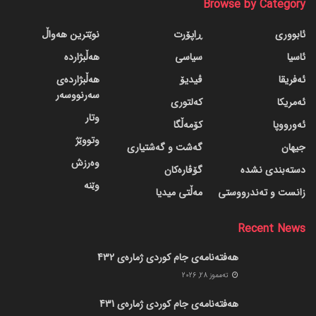
Browse by Category
ئابووری
ڕاپۆرت
نوێترین هەواڵ
ئاسیا
سیاسی
هەڵبژاردە
ئەفریقا
ڤیدیۆ
هەڵبژاردەی
سەرنووسەر
ئەمریکا
کەلتوری
وتار
ئەورووپا
کۆمەڵگا
وتووێژ
جیهان
گه‌شت و گه‌شتیاری
وەرزش
دسته‌بندی نشده
گۆڤاره‌کان
وێنە
زانست و تەندرووستی
مەڵتی میدیا
Recent News
هەفتەنامەی جام کوردی ژمارەی 432
ته‌مموز 28, 2026
هەفتەنامەی جام کوردی ژمارەی 431