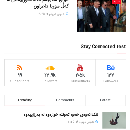
ئاسیا
گەڵ سوریا داخراون
كانونی دووه‌م 12, 2025
Stay Connected test
99
23.9k
205k
137
Subscribers
Followers
Subscribers
Followers
Trending
Comments
Latest
لێکدانەوەی خەو؛ کەوتنە خوارەوە لە بەرزاییەوە
كانونی دووه‌م 19, 2025