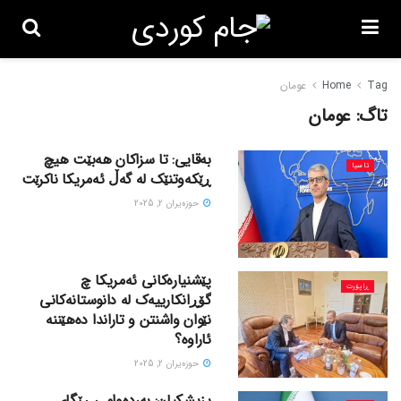
Tag
Home
عومان
تاگ:
عومان
بەقایی: تا سزاکان هەبێت هیچ
ئاسیا
ڕێکەوتنێک لە گەڵ ئەمریکا ناکرێت
حوزه‌یران 2, 2025
پێشنیارەکانی ئەمریکا چ
ڕاپۆرت
گۆڕانکارییەک لە دانوستانەکانی
نێوان واشنتن و تاراندا دەهێننە
ئاراوە؟
حوزه‌یران 2, 2025
پزیشکیان: بەردەوامی ڕێگای