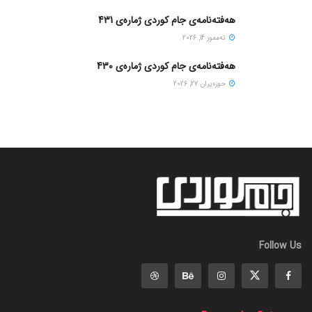
هەفتەنامەی جام کوردی ژمارەی 431
ته‌مموز 14, 2026
هەفتەنامەی جام کوردی ژمارەی 430
حوزه‌یران 27, 2026
Follow Us