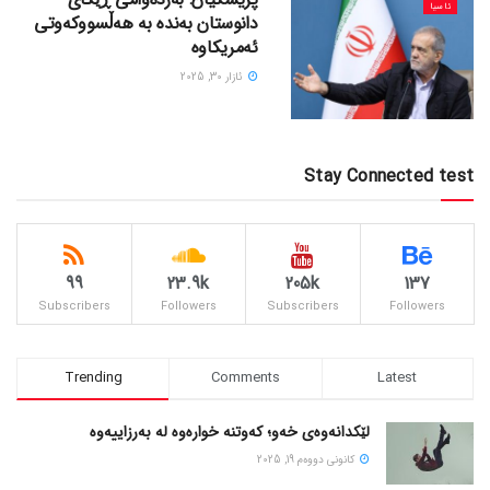
ئاسیا
دانوستان بەندە بە هەڵسووکەوتی
ئەمریکاوە
ئازار 30, 2025
Stay Connected test
99
23.9k
205k
137
Subscribers
Followers
Subscribers
Followers
Trending
Comments
Latest
لێکدانەوەی خەو؛ کەوتنە خوارەوە لە بەرزاییەوە
كانونی دووه‌م 19, 2025