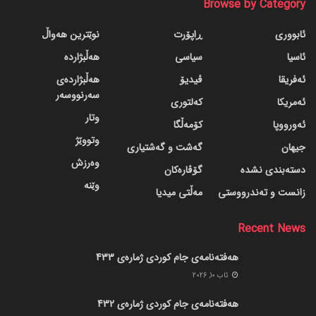
Browse by Category
ئابووری
ڕاپۆرت
نوێترین هەواڵ
ئاسیا
سیاسی
هەڵبژاردە
ئەفریقا
ڤیدیۆ
هەڵبژاردەی
سەرنووسەر
ئەمریکا
کەلتوری
وتار
ئەورووپا
کۆمەڵگا
وتووێژ
جیهان
گه‌شت و گه‌شتیاری
وەرزش
دسته‌بندی نشده
گۆڤاره‌کان
وێنە
زانست و تەندرووستی
مەڵتی میدیا
Recent News
هەفتەنامەی جام کوردی ژمارەی 433
ئاب 10, 2026
هەفتەنامەی جام کوردی ژمارەی 432