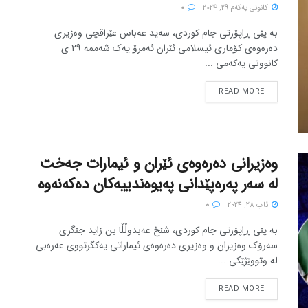
كانونی یه‌كه‌م 29, 2024
0
بە پێی ڕاپۆرتی جام کوردی، سەید عەباس عێراقچی وەزیری
دەرەوەی کۆماری ئیسلامی ئێران ئەمرۆ یەک شەممە 29 ی
کانوونی یەکەمی ...
READ MORE
وەزیرانی دەرەوەی ئێران و ئیمارات جەخت
لە سەر پەرەپێدانی پەیوەندییەکان دەکەنەوە
ئاب 28, 2024
0
بە پێی ڕاپۆرتی جام کوردی، شێخ عەبدوڵڵا بن زاید جێگری
سەرۆک وەزیران و وەزیری دەرەوەی ئیماراتی یەکگرتووی عەرەبی
لە وتووێژێکی ...
READ MORE