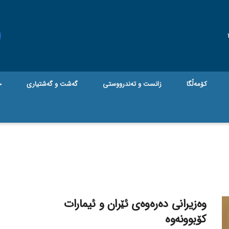
کۆمەڵگا
زانست و تەندرووستی
گه‌شت و گه‌شتیاری
ج
وەزیرانی دەرەوەی ئێران و ئیمارات
کۆبوونەوە