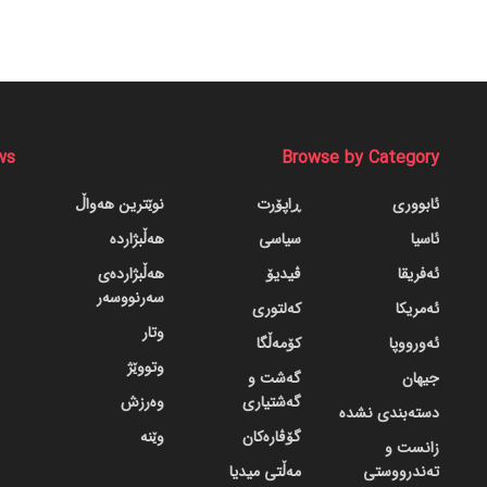
ws
Browse by Category
ئابووری
ڕاپۆرت
نوێترین هەواڵ
ئاسیا
سیاسی
هەڵبژاردە
ئەفریقا
ڤیدیۆ
هەڵبژاردەی
سەرنووسەر
ئەمریکا
کەلتوری
وتار
ئەورووپا
کۆمەڵگا
وتووێژ
جیهان
گه‌شت و
گه‌شتیاری
وەرزش
دسته‌بندی نشده
گۆڤاره‌کان
وێنە
زانست و
تەندرووستی
مەڵتی میدیا