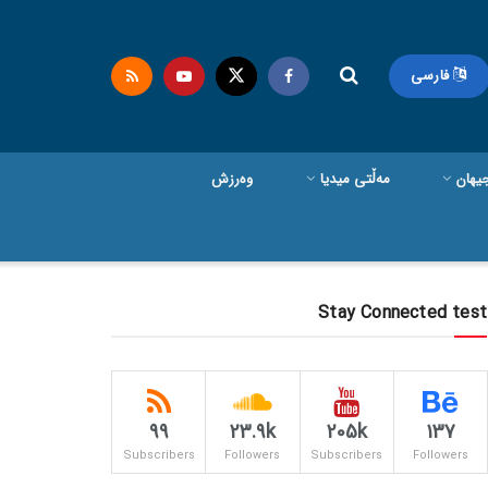
فارسی
یهان
مەڵتی میدیا
وەرزش
Stay Connected test
99
23.9k
205k
137
Subscribers
Followers
Subscribers
Followers