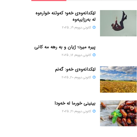
لێکدانەوەی خەو؛ کەوتنە خوارەوە
لە بەرزاییەوە
كانونی دووه‌م 19, 2025
پیره میرد؛ ژیان و به رهه مه کانی
كانونی دووه‌م 16, 2025
لێکدانەوەی خەو: گەنم
كانونی دووه‌م 20, 2025
بینینی خورما لە خەودا
كانونی دووه‌م 21, 2025