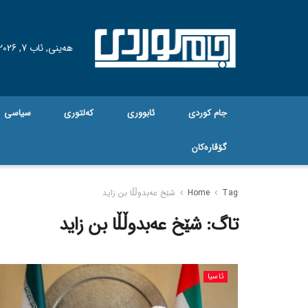
هه‌ینی, ئاب 7, 2026
جام کوردی
ئابووری
کەلتوری
سیاسی
گۆڤاره‌کان
Tag
Home
شێخ عەبدوڵڵا بن زاید
تاگ:
شێخ عەبدوڵڵا بن زاید
ئاسیا