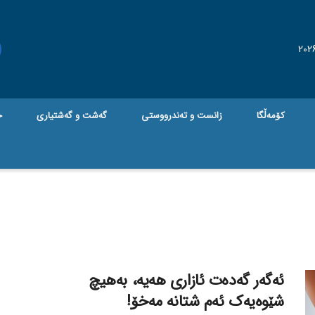
کۆمەڵگا
زانست و تەندرووستی
گه‌شت و گه‌شتیاری
ج
ئەگەر گەدەت ئازاری هەیە، بەهیچ
شێوەیەک ئەم شتانە مەخۆ!