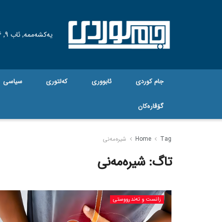
یەکشەممە, ئاب 9, 2026
جام کوردی
ئابووری
کەلتوری
سیاسی
گۆڤاره‌کان
Tag
Home
شیرەمەنی
تاگ:
شیرەمەنی
زانست و تەندرووستی