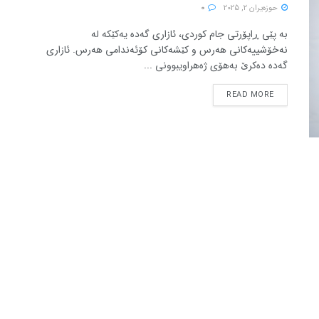
حوزه‌یران 2, 2025
0
بە پێی ڕاپۆرتی جام کوردی، ئازاری گەدە یەکێکە لە
نەخۆشییەکانی هەرس و کێشەکانی کۆئەندامی هەرس. ئازاری
گەدە دەکرێ بەهۆی ژەهراویبوونی ...
READ MORE