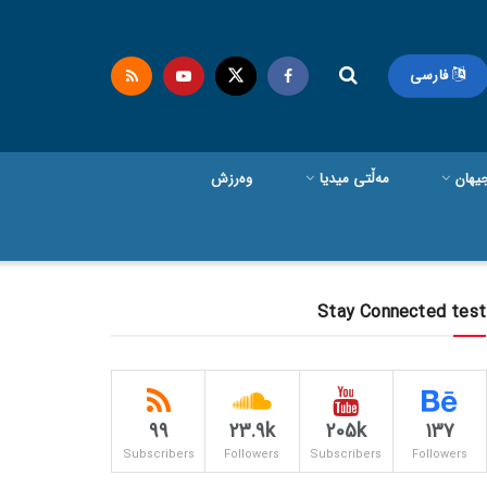
فارسی
یهان
مەڵتی میدیا
وەرزش
Stay Connected test
99
23.9k
205k
137
Subscribers
Followers
Subscribers
Followers