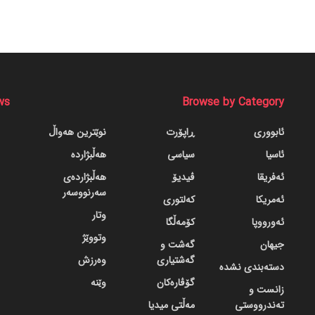
ws
Browse by Category
ئابووری
ڕاپۆرت
نوێترین هەواڵ
ئاسیا
سیاسی
هەڵبژاردە
ئەفریقا
ڤیدیۆ
هەڵبژاردەی
سەرنووسەر
ئەمریکا
کەلتوری
وتار
ئەورووپا
کۆمەڵگا
وتووێژ
جیهان
گه‌شت و
گه‌شتیاری
وەرزش
دسته‌بندی نشده
گۆڤاره‌کان
وێنە
زانست و
تەندرووستی
مەڵتی میدیا