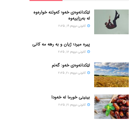
لێکدانەوەی خەو؛ کەوتنە خوارەوە
لە بەرزاییەوە
كانونی دووه‌م 19, 2025
پیره میرد؛ ژیان و به رهه مه کانی
كانونی دووه‌م 16, 2025
لێکدانەوەی خەو: گەنم
كانونی دووه‌م 20, 2025
بینینی خورما لە خەودا
كانونی دووه‌م 21, 2025