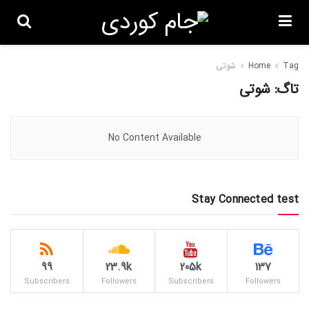
Tag
Home
شوتی
تاگ:
شوتی
No Content Available
Stay Connected test
99
23.9k
205k
137
Subscribers
Followers
Subscribers
Followers