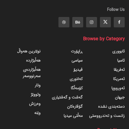
Follow Us
Browse by Category
ئابووری
ڕاپۆرت
نوێترین هەواڵ
ئاسیا
سیاسی
هەڵبژاردە
ئەفریقا
ڤیدیۆ
هەڵبژاردەی
سەرنووسەر
ئەمریکا
کەلتوری
وتار
ئەورووپا
کۆمەڵگا
وتووێژ
جیهان
گه‌شت و گه‌شتیاری
وەرزش
دسته‌بندی نشده
گۆڤاره‌کان
وێنە
زانست و تەندرووستی
مەڵتی میدیا