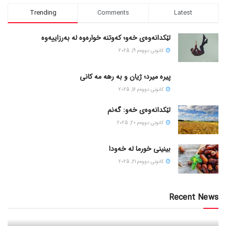
Trending
Comments
Latest
لێکدانەوەی خەو؛ کەوتنە خوارەوە لە بەرزاییەوە
كانونی دووه‌م 19, 2025
پیره میرد؛ ژیان و به رهه مه کانی
كانونی دووه‌م 16, 2025
لێکدانەوەی خەو: گەنم
كانونی دووه‌م 20, 2025
بینینی خورما لە خەودا
كانونی دووه‌م 21, 2025
Recent News