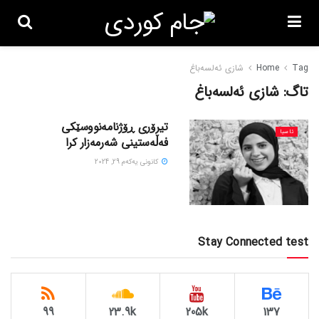
Tag
Home
شازی ئەلسەباغ
تاگ:
شازی ئەلسەباغ
تیرۆری ڕۆژنامەنووسێکی
ئاسیا
فەڵەستینی شەرمەزار کرا
كانونی یه‌كه‌م 29, 2024
Stay Connected test
99
23.9k
205k
137