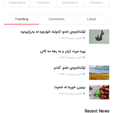
Subscribers
Followers
Subscribers
Followers
Trending
Comments
Latest
لێکدانەوەی خەو؛ کەوتنە خوارەوە لە بەرزاییەوە
كانونی دووه‌م 19, 2025
پیره میرد؛ ژیان و به رهه مه کانی
كانونی دووه‌م 16, 2025
لێکدانەوەی خەو: گەنم
كانونی دووه‌م 20, 2025
بینینی خورما لە خەودا
كانونی دووه‌م 21, 2025
Recent News