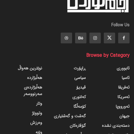
Follow Us
Browse by Category
ئابووری
ڕاپۆرت
نوێترین هەواڵ
ئاسیا
سیاسی
هەڵبژاردە
ئەفریقا
ڤیدیۆ
هەڵبژاردەی
سەرنووسەر
ئەمریکا
کەلتوری
وتار
ئەورووپا
کۆمەڵگا
وتووێژ
جیهان
گه‌شت و گه‌شتیاری
وەرزش
دسته‌بندی نشده
گۆڤاره‌کان
وێنە