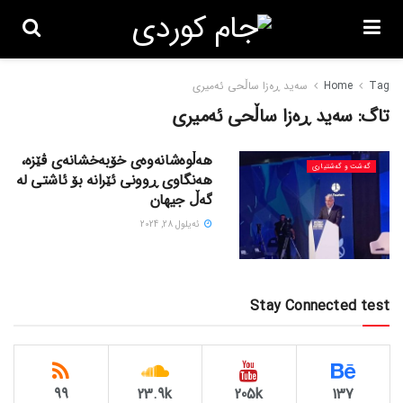
Tag
Home
سەید ڕەزا ساڵحی ئەمیری
تاگ:
سەید ڕەزا ساڵحی ئەمیری
هەڵوەشانەوەی خۆبەخشانەی ڤێزە،
گه‌شت و گه‌شتیاری
هەنگاوی ڕوونی ئێرانە بۆ ئاشتی لە
گەڵ جیهان
ئه‌یلول 28, 2024
Stay Connected test
99
23.9k
205k
137