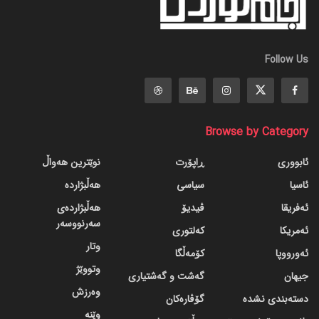
Follow Us
Browse by Category
ئابووری
ڕاپۆرت
نوێترین هەواڵ
ئاسیا
سیاسی
هەڵبژاردە
ئەفریقا
ڤیدیۆ
هەڵبژاردەی
سەرنووسەر
ئەمریکا
کەلتوری
وتار
ئەورووپا
کۆمەڵگا
وتووێژ
جیهان
گه‌شت و گه‌شتیاری
وەرزش
دسته‌بندی نشده
گۆڤاره‌کان
وێنە