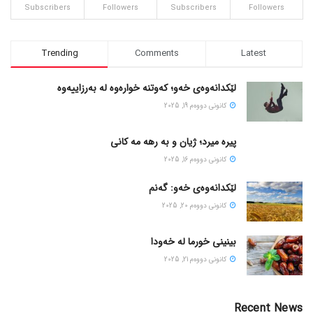
Subscribers
Followers
Subscribers
Followers
Trending
Comments
Latest
لێکدانەوەی خەو؛ کەوتنە خوارەوە لە بەرزاییەوە
كانونی دووه‌م 19, 2025
پیره میرد؛ ژیان و به رهه مه کانی
كانونی دووه‌م 16, 2025
لێکدانەوەی خەو: گەنم
كانونی دووه‌م 20, 2025
بینینی خورما لە خەودا
كانونی دووه‌م 21, 2025
Recent News