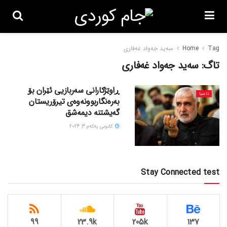
Tag
Home
سەید جەواد غەفاری
تاگ:
سەید جەواد غەفاری
ڕاوێژکارانی سەربازیی ئێران بۆ
ئاسیا
بەرەنگاربوونەوەی تیرۆریستان
گەیشتنە دیمەشق
كانونی یه‌كه‌م 3, 2024
Stay Connected test
99
23.9k
205k
137