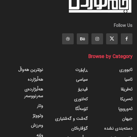
Follow Us
Browse by Category
ئابووری
ڕاپۆرت
نوێترین هەواڵ
ئاسیا
سیاسی
هەڵبژاردە
ئەفریقا
ڤیدیۆ
هەڵبژاردەی
سەرنووسەر
ئەمریکا
کەلتوری
وتار
ئەورووپا
کۆمەڵگا
وتووێژ
جیهان
گه‌شت و گه‌شتیاری
وەرزش
دسته‌بندی نشده
گۆڤاره‌کان
وێنە