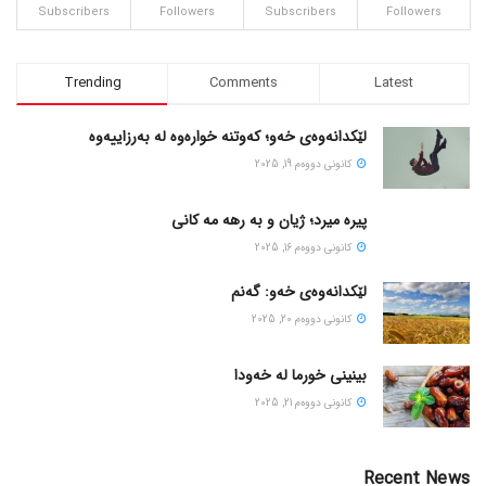
Subscribers
Followers
Subscribers
Followers
Trending
Comments
Latest
لێکدانەوەی خەو؛ کەوتنە خوارەوە لە بەرزاییەوە
كانونی دووه‌م 19, 2025
پیره میرد؛ ژیان و به رهه مه کانی
كانونی دووه‌م 16, 2025
لێکدانەوەی خەو: گەنم
كانونی دووه‌م 20, 2025
بینینی خورما لە خەودا
كانونی دووه‌م 21, 2025
Recent News