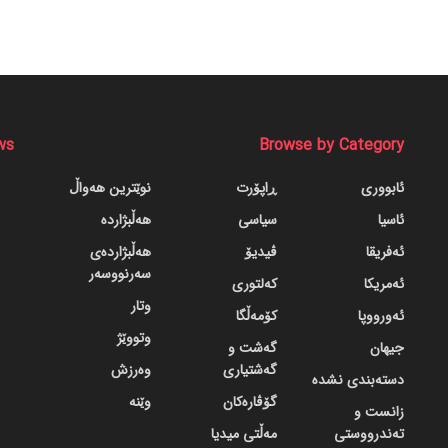
ws
Browse by Category
ئابووری
ڕاپۆرت
نوێترین هەواڵ
ئاسیا
سیاسی
هەڵبژاردە
ئەفریقا
ڤیدیۆ
هەڵبژاردەی
سەرنووسەر
ئەمریکا
کەلتوری
وتار
ئەورووپا
کۆمەڵگا
وتووێژ
جیهان
گه‌شت و
گه‌شتیاری
وەرزش
دسته‌بندی نشده
گۆڤاره‌کان
وێنە
زانست و
تەندرووستی
مەڵتی میدیا