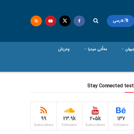
فارسی
یهان
مەڵتی میدیا
وەرزش
Stay Connected test
99
23.9k
205k
137
Subscribers
Followers
Subscribers
Followers