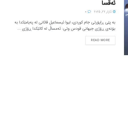
ئەقسا
ئازار 27, 2025
0
بە پێی ڕاپۆرتی جام کوردی، لیوا ئیسماعیل قائانی لە پەیامێکدا بە
بۆنەی ڕۆژی جیهانی قودس وتی: ئەمساڵ لە کاتێکدا ڕۆژی ...
READ MORE