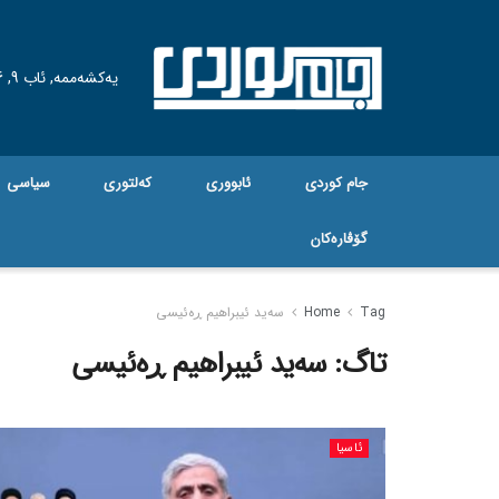
یەکشەممە, ئاب 9, 2026
جام کوردی
ئابووری
کەلتوری
سیاسی
گۆڤاره‌کان
Tag
Home
سەید ئیبراهیم ڕەئیسی
تاگ:
سەید ئیبراهیم ڕەئیسی
ئاسیا