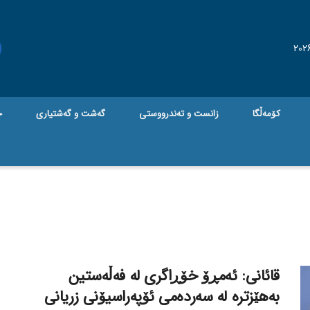
کۆمەڵگا
زانست و تەندرووستی
گه‌شت و گه‌شتیاری
ج
قائانی: ئەمڕۆ خۆڕاگری لە فەڵەستین
بەهێزترە لە سەردەمی ئۆپەراسیۆنی زریانی