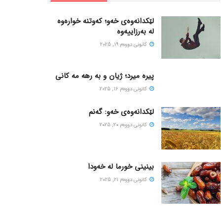
لێکدانەوەی خەو؛ کەوتنە خوارەوە
لە بەرزاییەوە
كانونی دووه‌م 19, 2025
پیره میرد؛ ژیان و به رهه مه کانی
كانونی دووه‌م 16, 2025
لێکدانەوەی خەو: گەنم
كانونی دووه‌م 20, 2025
بینینی خورما لە خەودا
كانونی دووه‌م 21, 2025