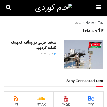
Tag
Home
سەنعا
تاگ:
سەنعا
سەنعا خۆیی بۆ وەڵامە گەورەکە
ئاسیا
ئامادە کردووە
ئاب 6, 2024
Stay Connected test
99
23.9k
205k
137