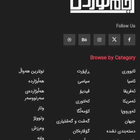
Follow Us
Browse by Category
ئابووری
ڕاپۆرت
نوێترین هەواڵ
ئاسیا
سیاسی
هەڵبژاردە
ئەفریقا
ڤیدیۆ
هەڵبژاردەی
سەرنووسەر
ئەمریکا
کەلتوری
وتار
ئەورووپا
کۆمەڵگا
وتووێژ
جیهان
گه‌شت و گه‌شتیاری
وەرزش
دسته‌بندی نشده
گۆڤاره‌کان
وێنە