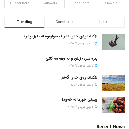
Subscribers
Followers
Subscribers
Followers
Trending
Comments
Latest
لێکدانەوەی خەو؛ کەوتنە خوارەوە لە بەرزاییەوە
كانونی دووه‌م 19, 2025
پیره میرد؛ ژیان و به رهه مه کانی
كانونی دووه‌م 16, 2025
لێکدانەوەی خەو: گەنم
كانونی دووه‌م 20, 2025
بینینی خورما لە خەودا
كانونی دووه‌م 21, 2025
Recent News