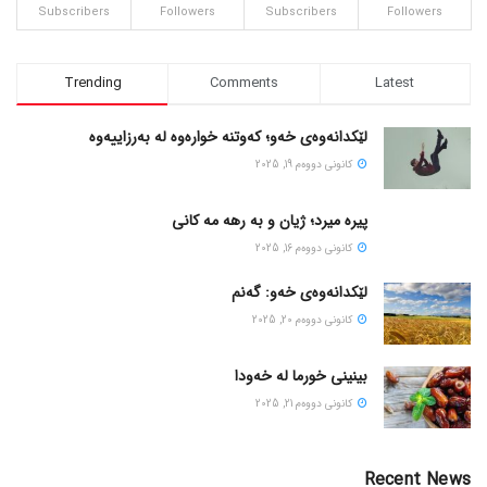
Subscribers
Followers
Subscribers
Followers
Trending
Comments
Latest
لێکدانەوەی خەو؛ کەوتنە خوارەوە لە بەرزاییەوە
كانونی دووه‌م 19, 2025
پیره میرد؛ ژیان و به رهه مه کانی
كانونی دووه‌م 16, 2025
لێکدانەوەی خەو: گەنم
كانونی دووه‌م 20, 2025
بینینی خورما لە خەودا
كانونی دووه‌م 21, 2025
Recent News