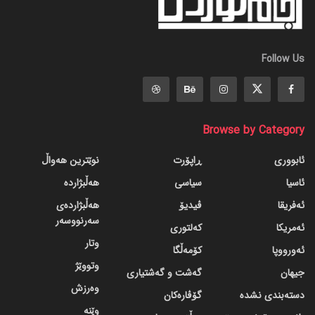
Follow Us
Browse by Category
ئابووری
ڕاپۆرت
نوێترین هەواڵ
ئاسیا
سیاسی
هەڵبژاردە
ئەفریقا
ڤیدیۆ
هەڵبژاردەی
سەرنووسەر
ئەمریکا
کەلتوری
وتار
ئەورووپا
کۆمەڵگا
وتووێژ
جیهان
گه‌شت و گه‌شتیاری
وەرزش
دسته‌بندی نشده
گۆڤاره‌کان
وێنە