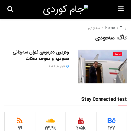
Tag
Home
سەعودی
تاگ:
سەعودی
وەزیری دەرەوەی ئێران سەردانی
ئاسیا
سعودیە و دەوحە دەکات
ئایار 10, 2025
Stay Connected test
99
23.9k
205k
137