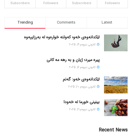
Subscribers
Followers
Subscribers
Followers
Trending
Comments
Latest
لێکدانەوەی خەو؛ کەوتنە خوارەوە لە بەرزاییەوە
كانونی دووه‌م 19, 2025
پیره میرد؛ ژیان و به رهه مه کانی
كانونی دووه‌م 16, 2025
لێکدانەوەی خەو: گەنم
كانونی دووه‌م 20, 2025
بینینی خورما لە خەودا
كانونی دووه‌م 21, 2025
Recent News