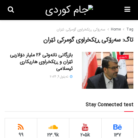
Tag
Home
سەرۆکی ڕێکخراوی گومرکی ئێران
تاگ:
سەرۆکی ڕێکخراوی گومرکی ئێران
بازرگانی نانەوتی 26 ملیار دۆلاریی
ئابووری
ئێران و ڕێکخراوی هاریکاری
ئیسلامی
ئه‌یلول 9, 2024
Stay Connected test
99
23.9k
205k
137