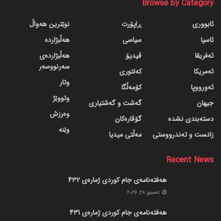
Browse by Category
ئابووری
ڕاپۆرت
نوێترین هەواڵ
ئاسیا
سیاسی
هەڵبژاردە
ئەفریقا
ڤیدیۆ
هەڵبژاردەی
سەرنووسەر
ئەمریکا
کەلتوری
وتار
ئەورووپا
کۆمەڵگا
وتووێژ
جیهان
گه‌شت و گه‌شتیاری
وەرزش
دسته‌بندی نشده
گۆڤاره‌کان
وێنە
زانست و تەندرووستی
مەڵتی میدیا
Recent News
هەفتەنامەی جام کوردی ژمارەی 432
ته‌مموز 28, 2026
هەفتەنامەی جام کوردی ژمارەی 431