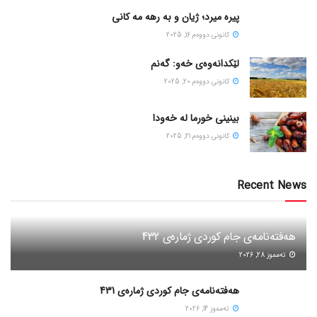
پیره میرد؛ ژیان و به رهه مه کانی
كانونی دووه‌م 16, 2025
لێکدانەوەی خەو: گەنم
كانونی دووه‌م 20, 2025
بینینی خورما لە خەودا
كانونی دووه‌م 21, 2025
Recent News
هەفتەنامەی جام کوردی ژمارەی 432
ته‌مموز 28, 2026
هەفتەنامەی جام کوردی ژمارەی 431
ته‌مموز 14, 2026