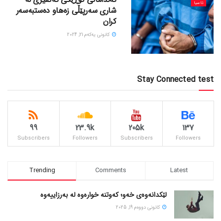
ئاسیا
شاری سەرپێڵی زەهاو دەستبەسەر
کران
كانونی یه‌كه‌م 21, 2024
Stay Connected test
99
23.9k
205k
137
Subscribers
Followers
Subscribers
Followers
Trending
Comments
Latest
لێکدانەوەی خەو؛ کەوتنە خوارەوە لە بەرزاییەوە
كانونی دووه‌م 19, 2025