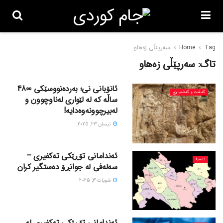
Tag
Home
سەرپێڵی زەهاو
تاگ:
سەرپێڵی زەهاو
ئانۆبانی نی؛ بەردەنووسێکی 4800
گه‌شت و گه‌شتیاری
ساڵە کە لە لێواری لەناوچوون و
لەبیرچوونەوەدایە!
نیسان 23, 2025
ئەندامانی تۆڕێکی تەکفیری –
ئاسیا
سەلەفی لە جوانڕۆ دەستگیر کران
شوبات 3, 2025
ئەندامانی تۆڕێکی تەکفیری لە