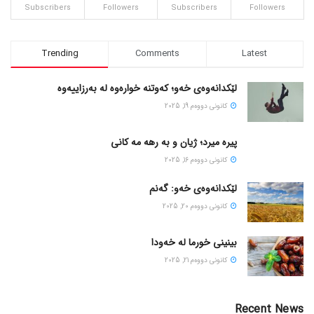
Subscribers
Followers
Subscribers
Followers
Trending
Comments
Latest
لێکدانەوەی خەو؛ کەوتنە خوارەوە لە بەرزاییەوە
كانونی دووه‌م 19, 2025
پیره میرد؛ ژیان و به رهه مه کانی
كانونی دووه‌م 16, 2025
لێکدانەوەی خەو: گەنم
كانونی دووه‌م 20, 2025
بینینی خورما لە خەودا
كانونی دووه‌م 21, 2025
Recent News