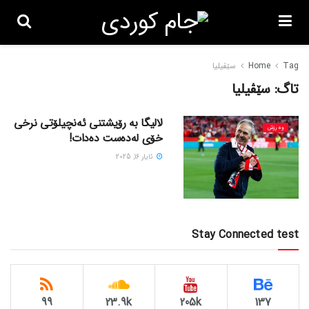
Tag
Home
سێڤیلیا
تاگ:
سێڤیلیا
لالیگا بە رۆیشتنی ئەنچیلۆتی نرخی
وەرزش
خۆی لەدەست دەدات!
ئایار 16, 2025
Stay Connected test
99
23.9k
205k
137