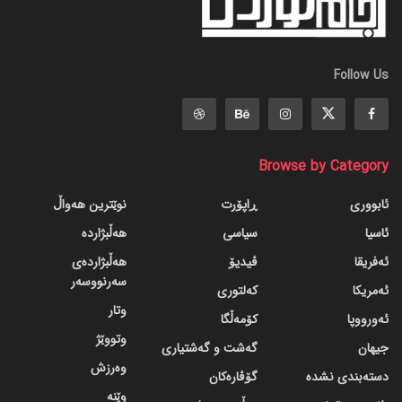
Follow Us
Browse by Category
ئابووری
ڕاپۆرت
نوێترین هەواڵ
ئاسیا
سیاسی
هەڵبژاردە
ئەفریقا
ڤیدیۆ
هەڵبژاردەی
سەرنووسەر
ئەمریکا
کەلتوری
وتار
ئەورووپا
کۆمەڵگا
وتووێژ
جیهان
گه‌شت و گه‌شتیاری
وەرزش
دسته‌بندی نشده
گۆڤاره‌کان
وێنە