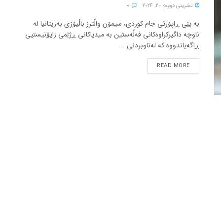
تشرینی دووه‌م 20, 2024
0
بە پێی ڕاپۆرتی جام کوردی، سیمۆن واڵترز باڵیۆزی بەریتانیا لە
ناوچە داگیرکراوەکانی فەڵەستین بە میدیاکانی ڕژێمی زایۆنیستیی
ڕاگەیاندووە کە لەناوبردنی ...
READ MORE