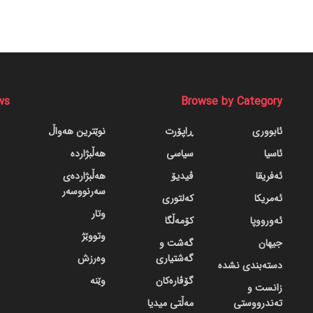
ws
Browse by Category
ئابووری
ڕاپۆرت
نوێترین هەواڵ
ئاسیا
سیاسی
هەڵبژاردە
ئەفریقا
ڤیدیۆ
هەڵبژاردەی
سەرنووسەر
ئەمریکا
کەلتوری
وتار
ئەورووپا
کۆمەڵگا
وتووێژ
جیهان
گه‌شت و
گه‌شتیاری
وەرزش
دسته‌بندی نشده
گۆڤاره‌کان
وێنە
زانست و
تەندرووستی
مەڵتی میدیا