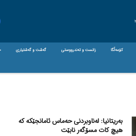
کۆمەڵگا
زانست و تەندرووستی
گه‌شت و گه‌شتیاری
ج
بەریتانیا: لەناوبردنی حەماس ئامانجێکە کە
هیچ کات مسۆگەر نابێت