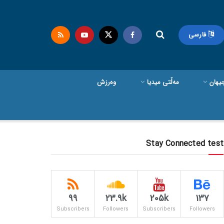
فارسی
یهان
مەڵتی میدیا
وەرزش
Stay Connected test
99
23.9k
205k
137
Subscribers
Followers
Subscribers
Followers