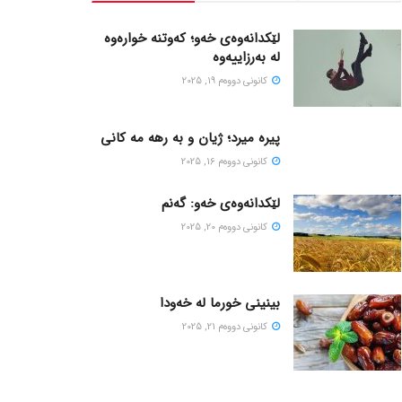
لێکدانەوەی خەو؛ کەوتنە خوارەوە
لە بەرزاییەوە
كانونی دووه‌م 19, 2025
پیره میرد؛ ژیان و به رهه مه کانی
كانونی دووه‌م 16, 2025
لێکدانەوەی خەو: گەنم
كانونی دووه‌م 20, 2025
بینینی خورما لە خەودا
كانونی دووه‌م 21, 2025