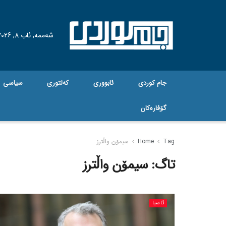
شەممە, ئاب 8, 2026
جام کوردی
ئابووری
کەلتوری
سیاسی
گۆڤاره‌کان
Tag
Home
سیمۆن واڵترز
تاگ:
سیمۆن واڵترز
ئاسیا