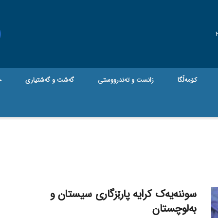
کۆمەڵگا
زانست و تەندرووستی
گه‌شت و گه‌شتیاری
ج
سوننەیەک کرایە پارێزگاری سیستان و
بەلوچستان