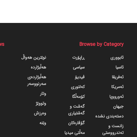
ws
Browse by Category
ئابووری
ڕاپۆرت
نوێترین هەواڵ
ئاسیا
سیاسی
هەڵبژاردە
ئەفریقا
ڤیدیۆ
هەڵبژاردەی
سەرنووسەر
ئەمریکا
کەلتوری
وتار
ئەورووپا
کۆمەڵگا
وتووێژ
جیهان
گه‌شت و
گه‌شتیاری
وەرزش
دسته‌بندی نشده
گۆڤاره‌کان
وێنە
زانست و
تەندرووستی
مەڵتی میدیا