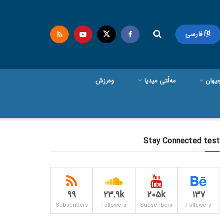
فارسی
یهان
مەڵتی میدیا
وەرزش
Stay Connected test
99
23.9k
205k
137
Subscribers
Followers
Subscribers
Followers