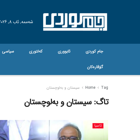
شەممە, ئاب 8, 2026
جام کوردی
ئابووری
کەلتوری
سیاسی
گۆڤاره‌کان
Tag
Home
سیستان و بەلوچستان
تاگ:
سیستان و بەلوچستان
ئاسیا