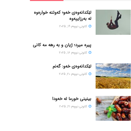
لێکدانەوەی خەو؛ کەوتنە خوارەوە
لە بەرزاییەوە
كانونی دووه‌م 19, 2025
پیره میرد؛ ژیان و به رهه مه کانی
كانونی دووه‌م 16, 2025
لێکدانەوەی خەو: گەنم
كانونی دووه‌م 20, 2025
بینینی خورما لە خەودا
كانونی دووه‌م 21, 2025