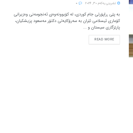
تشرینی یه‌كه‌م 30, 2024
0
بە پێی ڕاپۆرتی جام کوردی، لە کۆبوونەوەی ئەنجومەنی وەزیرانی
کۆماری ئیسلامی ئێران بە سەرۆکایەتی دکتۆر مەسعود پزیشکیان،
پارێزگاری سیستان و ...
READ MORE