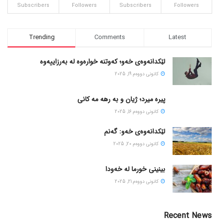
Subscribers
Followers
Subscribers
Followers
Trending
Comments
Latest
لێکدانەوەی خەو؛ کەوتنە خوارەوە لە بەرزاییەوە
كانونی دووه‌م 19, 2025
پیره میرد؛ ژیان و به رهه مه کانی
كانونی دووه‌م 16, 2025
لێکدانەوەی خەو: گەنم
كانونی دووه‌م 20, 2025
بینینی خورما لە خەودا
كانونی دووه‌م 21, 2025
Recent News