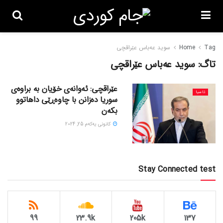
Tag
Home
سوید عەباس عێراقچی
تاگ:
سوید عەباس عێراقچی
عێراقچی: ئەوانەی خۆیان بە براوەی
ئاسیا
سوریا دەزانن با چاوەڕێی داهاتوو
بکەن
كانونی یه‌كه‌م 25, 2024
Stay Connected test
99
23.9k
205k
137