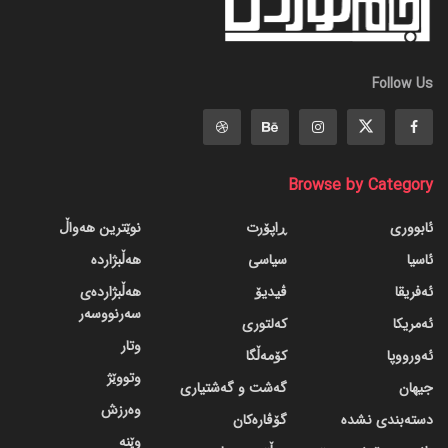
Follow Us
Browse by Category
ئابووری
ڕاپۆرت
نوێترین هەواڵ
ئاسیا
سیاسی
هەڵبژاردە
ئەفریقا
ڤیدیۆ
هەڵبژاردەی
سەرنووسەر
ئەمریکا
کەلتوری
وتار
ئەورووپا
کۆمەڵگا
وتووێژ
جیهان
گه‌شت و گه‌شتیاری
وەرزش
دسته‌بندی نشده
گۆڤاره‌کان
وێنە