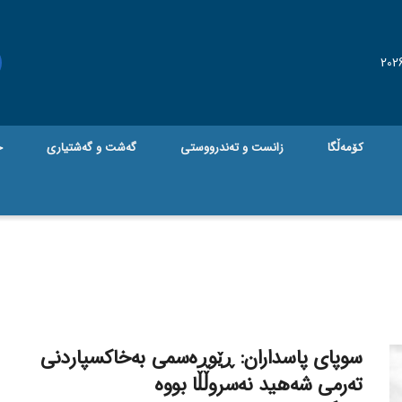
کۆمەڵگا
زانست و تەندرووستی
گه‌شت و گه‌شتیاری
ج
سوپای پاسداران: ڕێوڕەسمی بەخاکسپاردنی
تەرمی شەهید نەسروڵڵا بووە