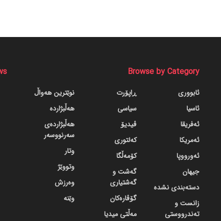
ws
Browse by Category
ئابووری
ڕاپۆرت
نوێترین هەواڵ
ئاسیا
سیاسی
هەڵبژاردە
ئەفریقا
ڤیدیۆ
هەڵبژاردەی
سەرنووسەر
ئەمریکا
کەلتوری
وتار
ئەورووپا
کۆمەڵگا
وتووێژ
جیهان
گه‌شت و
گه‌شتیاری
وەرزش
دسته‌بندی نشده
گۆڤاره‌کان
وێنە
زانست و
تەندرووستی
مەڵتی میدیا