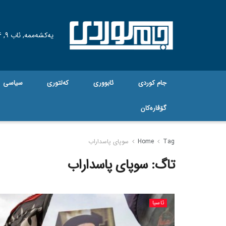
یەکشەممە, ئاب 9, 2026
جام کوردی
ئابووری
کەلتوری
سیاسی
گۆڤاره‌کان
Tag
Home
سوپای پاسداراب
تاگ:
سوپای پاسداراب
ئاسیا