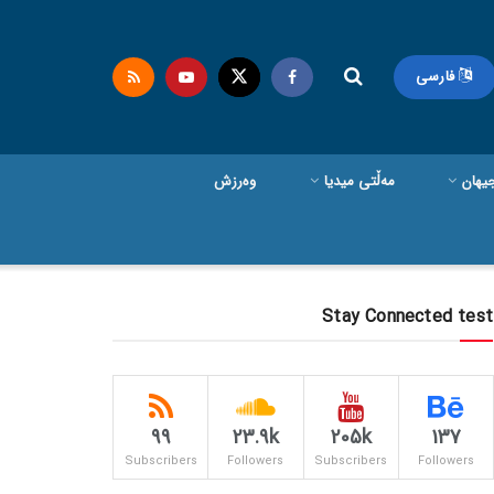
فارسی
یهان
مەڵتی میدیا
وەرزش
Stay Connected test
99
23.9k
205k
137
Subscribers
Followers
Subscribers
Followers