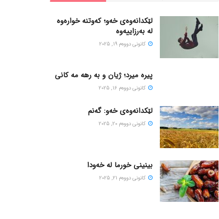
لێکدانەوەی خەو؛ کەوتنە خوارەوە
لە بەرزاییەوە
كانونی دووه‌م 19, 2025
پیره میرد؛ ژیان و به رهه مه کانی
كانونی دووه‌م 16, 2025
لێکدانەوەی خەو: گەنم
كانونی دووه‌م 20, 2025
بینینی خورما لە خەودا
كانونی دووه‌م 21, 2025