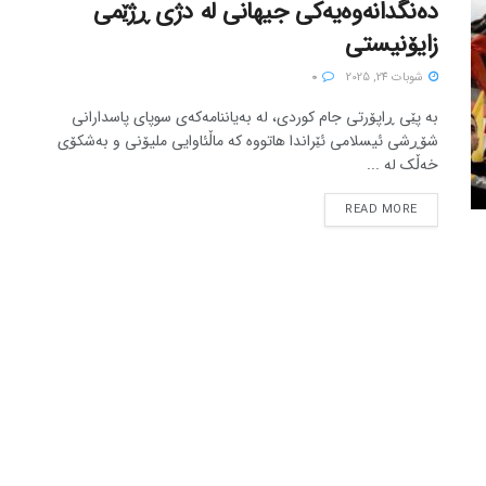
دەنگدانەوەیەکی جیهانی لە دژی ڕژێمی
زایۆنیستی
شوبات 24, 2025
0
بە پێی ڕاپۆرتی جام کوردی، لە بەیاننامەکەی سوپای پاسدارانی
شۆڕشی ئیسلامی ئێراندا هاتووە کە ماڵئاوایی ملیۆنی و بەشکۆی
خەڵک لە ...
READ MORE