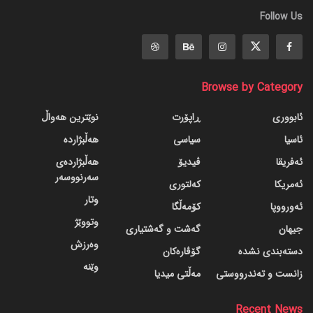
Follow Us
Browse by Category
ئابووری
ڕاپۆرت
نوێترین هەواڵ
ئاسیا
سیاسی
هەڵبژاردە
ئەفریقا
ڤیدیۆ
هەڵبژاردەی
سەرنووسەر
ئەمریکا
کەلتوری
وتار
ئەورووپا
کۆمەڵگا
وتووێژ
جیهان
گه‌شت و گه‌شتیاری
وەرزش
دسته‌بندی نشده
گۆڤاره‌کان
وێنە
زانست و تەندرووستی
مەڵتی میدیا
Recent News