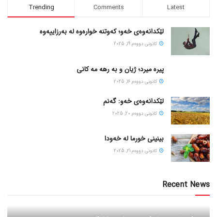
Trending
Comments
Latest
لێکدانەوەی خەو؛ کەوتنە خوارەوە لە بەرزاییەوە
كانونی دووه‌م 19, 2025
پیره میرد؛ ژیان و به رهه مه کانی
كانونی دووه‌م 16, 2025
لێکدانەوەی خەو: گەنم
كانونی دووه‌م 20, 2025
بینینی خورما لە خەودا
كانونی دووه‌م 21, 2025
Recent News