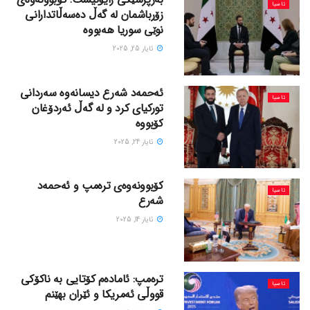
ئاسیا
زۆرباشمان لە گەڵ دەسەڵاتدارانی
نوێی سوریا هەبووە
ئایار 25, 2025
ئەحمەد شەرع دیسانەوە سەردانی
ئاسیا
تورکیای کرد و لە گەڵ ئەردۆغان
کۆبووە
ئایار 24, 2025
کۆبوونەوەی ترەمپ و ئەحمەد
ئاسیا
شەرع
ئایار 14, 2025
ترەمپ: ئامادەم کۆتایی بە ناکۆکی
ئاسیا
قووڵی ئەمریکا و ئێران بهێنم