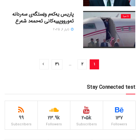
پاریس یەکەم وێستگەی سەردانە
ئاسیا
ئەورووپییەکانی ئەحمەد شەرع
ئایار 6, 2025
31
…
2
1
Stay Connected test
99
23.9k
205k
137
Subscribers
Followers
Subscribers
Followers