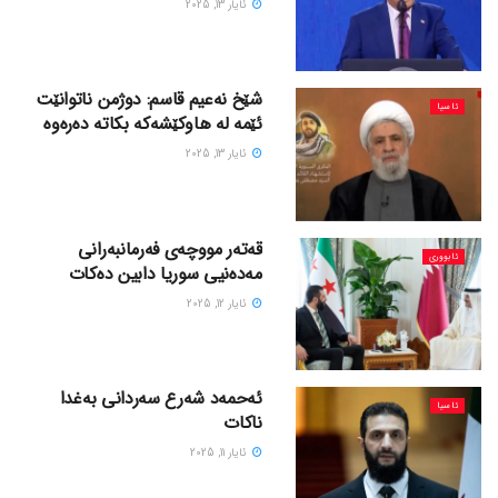
ئایار 13, 2025
شێخ نەعیم قاسم: دوژمن ناتوانێت
ئاسیا
ئێمە لە هاوکێشەکە بکاتە دەرەوە
ئایار 13, 2025
قەتەر مووچەی فەرمانبەرانی
ئابووری
مەدەنیی سوریا دابین دەکات
ئایار 12, 2025
ئەحمەد شەرع سەردانی بەغدا
ئاسیا
ناکات
ئایار 11, 2025