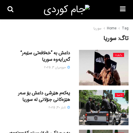
Tag
Home
سوریا
تاگ:
سوریا
داعش بە “خەلافەتی سێبەر”
ڕاپۆرت
گەڕایەوە سوریا
حوزه‌یران 3, 2025
یەکەم هێرشی داعش بۆ سەر
ئاسیا
هێزەکانی جۆلانی لە سوریا
ئایار 30, 2025
بەرپرسێکی زایۆنیست: کۆبوونەوەی